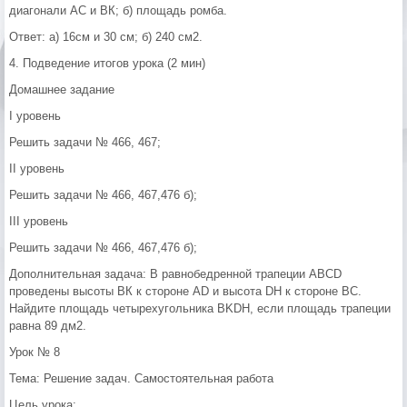
диагонали АС и ВК; б) площадь ромба.
Ответ: а) 16см и 30 см; б) 240 см2.
4. Подведение итогов урока (2 мин)
Домашнее задание
I уровень
Решить задачи № 466, 467;
II уровень
Решить задачи № 466, 467,476 б);
III уровень
Решить задачи № 466, 467,476 б);
Дополнительная задача: В равнобедренной трапеции ABCD
проведены высоты ВК к стороне AD и высота DH к стороне ВС.
Найдите площадь четырехугольника BKDH, если площадь трапеции
равна 89 дм2.
Урок № 8
Тема: Решение задач. Самостоятельная работа
Цель урока: