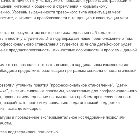
 качеств личности, у испытуемого повысился уровень экстраверсии и
вышении интереса к общению и стремления к нормальному
нию. Уровень выраженности тревожного типа акцентуации черт
остике, снизился и преобразовался в тенденцию к акцентуации черт
нта, по результатам повторного исследования наблюдается
 личности у студентов. Это подтверждает наше предположение о том,
рофессионального становления студентов из числа детей-сирот будет
ная предрасположенность, личностные особенности и проблемы данной
мента не позволяют оказать помощь в кардинальном изменении их
обходимо продолжить реализацию программы социально-педагогической
озволил уточнить понятия "профессиональное становление", "дети-
ржка", выявить типичные проблемы, характерные для профессионального
от, провести исследование по выявлению проблем профессионального
т, разработать программу социально-педагогической поддержки
из числа детей-сирот.
ратуры и проведенное экспериментальное исследование позволили
аботы.
теза подтвердилась полностью.