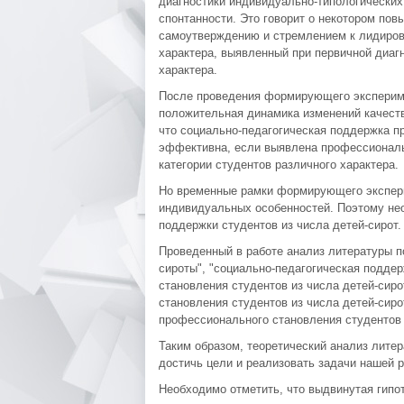
диагностики индивидуально-типологических
спонтанности. Это говорит о некотором по
самоутверждению и стремлением к лидирова
характера, выявленный при первичной диагн
характера.
После проведения формирующего экспериме
положительная динамика изменений качеств
что социально-педагогическая поддержка п
эффективна, если выявлена профессиональ
категории студентов различного характера.
Но временные рамки формирующего экспери
индивидуальных особенностей. Поэтому не
поддержки студентов из числа детей-сирот.
Проведенный в работе анализ литературы п
сироты", "социально-педагогическая подде
становления студентов из числа детей-сир
становления студентов из числа детей-сиро
профессионального становления студентов 
Таким образом, теоретический анализ лите
достичь цели и реализовать задачи нашей р
Необходимо отметить, что выдвинутая гипо