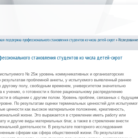
кая поддержка профессионального становления студентов из числа детей-сирот
» Исследование
ессионального становления студентов из числа детей-сирот
 испытуемого № 25ж уровень коммуникативных и организаторских
о результатам проблемной анкеты, у испытуемого выявленный раннее
к другому полу, свободным временем, университетом значительно
а к учению, о готовности к более рациональному распределению
ости в общении с другим полом. Уровень проблем, связанных с будущи
 уровне. По результатам оценки терминальных ценностей для испытуемог
ые ценности как высокое материальное положение, креативность,
ональной жизни. Это выражается в стремлении иметь работу или
у и другие виды материальных благ, а также в стремлении внести
ональной деятельности. В результате повторного исследования
зненным сферам как сфера общественной жизни. По результатам