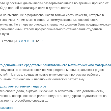
 это целостный динамически развёртывающийся во времени процесс от
 до полной реализации себя в деятельности.
 на выявление сформированности только части качеств, которые в
и значимы. К ним можно отнести: коммуникативные способности,
ценности. Но в первую очередь специалист должен быть предрасположе
ервоначальным этапом профессионального становления студентов
 вуза.
Страницы:
7
8
9
10
11
12
13
го дошкольника средствами занимательного математического материала
о обучаем, его возможности не беспредельны, они ограничены рядом
стей. Поэтому, создавая новые интенсивные программы работы с
 каких физических и нервно – психических затрат ему ...
рудах отечественных педагогов
ер своего дела, виртуоз, искусник. А артистизм - это деятельность,
уровень совершенства в работе педагога, когда уроки поднимаются на
стер - это особенно сведущ ...
разования