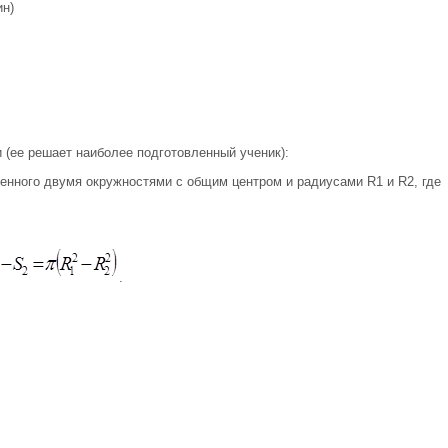
ин)
(ее решает наиболее подготовленный ученик):
нного двумя окружностями с общим центром и радиусами R1 и R2, где
.