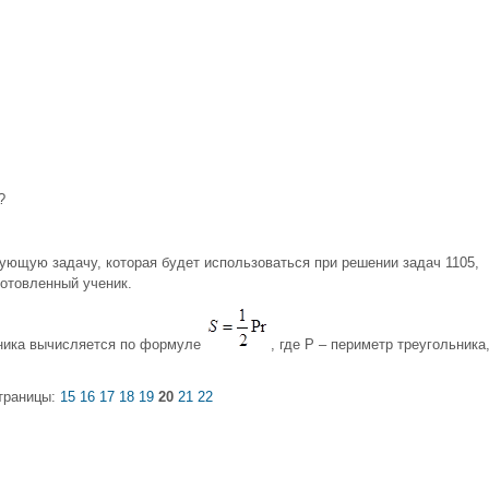
?
ующую задачу, которая будет использоваться при решении задач 1105,
готовленный ученик.
ьника вычисляется по формуле
, где Р – периметр треугольника
траницы:
15
16
17
18
19
20
21
22