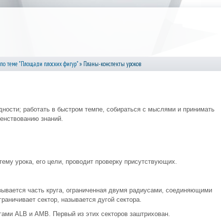
 по теме "Площади плоских фигур"
» Планы-конспекты уроков
дности; работать в быстром темпе, собираться с мыслями и принимать
енствованию знаний.
ему урока, его цели, проводит проверку присутствующих.
зывается часть круга, ограниченная двумя радиусами, соединяющими
ограничивает сектор, называется дугой сектора.
гами ALB и AMB. Первый из этих секторов заштрихован.