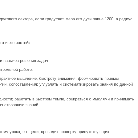
угового сектора, если градусная мера его дуги равна 1200, а радиус
а и его частей».
и навыков решения задач
нтрольной работе.
страктное мышление, быстроту внимания; формировать приемы
гии, сопоставления; углублять и систематизировать знания по данной
дности; работать в быстром темпе, собираться с мыслями и принимать
енствованию знаний.
ему урока, его цели, проводит проверку присутствующих.