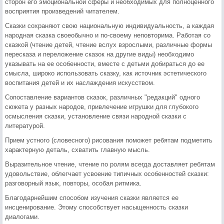
сторон его эмоциональной сферы и необходимых для полноценного
восприятия произведений читателем.
Сказки сохраняют свою национальную индивидуальность, а каждая
народная сказка своеобычно и по-своему неповторима. Работая со
сказкой (чтение детей, чтение вслух взрослыми, различные формы
пересказа и переложение сказок на другие виды) необходимо
указывать на ее особенности, вместе с детьми добираться до ее
смысла, широко использовать сказку, как источник эстетического
воспитания детей и их наслаждения искусством.
Сопоставление вариантов сказок, различных "редакций" одного
сюжета у разных народов, привлечение игрушки для глубокого
осмысления сказки, установление связи народной сказки с
литературой.
Прием устного (словесного) рисования поможет ребятам подметить
характерную деталь, схватить главную мысль.
Выразительное чтение, чтение по ролям всегда доставляет ребятам
удовольствие, облегчает усвоение типичных особенностей сказки:
разговорный язык, повторы, особая ритмика.
Благодарнейшим способом изучения сказки является ее
инсценирование. Этому способствует насыщенность сказки
диалогами.