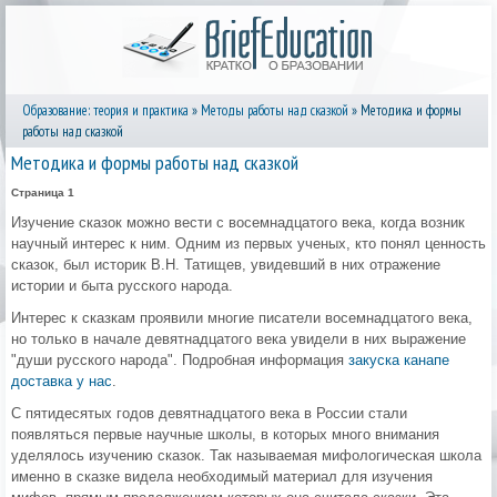
Образование: теория и практика
»
Методы работы над сказкой
» Методика и формы
работы над сказкой
Методика и формы работы над сказкой
Страница 1
Изучение сказок можно вести с восемнадцатого века, когда возник
научный интерес к ним. Одним из первых ученых, кто понял ценность
сказок, был историк В.Н. Татищев, увидевший в них отражение
истории и быта русского народа.
Интерес к сказкам проявили многие писатели восемнадцатого века,
но только в начале девятнадцатого века увидели в них выражение
"души русского народа".
Подробная информация
закуска канапе
доставка у нас
.
С пятидесятых годов девятнадцатого века в России стали
появляться первые научные школы, в которых много внимания
уделялось изучению сказок. Так называемая мифологическая школа
именно в сказке видела необходимый материал для изучения