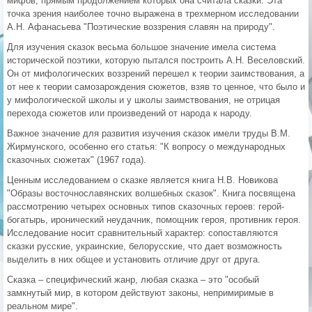
мифов, прямым продолжением которых она считала сказки. Эта
точка зрения наиболее точно выражена в трехмерном исследовании
А.Н. Афанасьева "Поэтические воззрения славян на природу".
Для изучения сказок весьма большое значение имела система
исторической поэтики, которую пытался построить А.Н. Веселовский.
Он от мифологических воззрений перешел к теории заимствования, а
от нее к теории самозарождения сюжетов, взяв то ценное, что было и
у мифологической школы и у школы заимствования, не отрицая
перехода сюжетов или произведений от народа к народу.
Важное значение для развития изучения сказок имели труды В.М.
Жирмунского, особенно его статья: "К вопросу о международных
сказочных сюжетах" (1967 года).
Ценным исследованием о сказке является книга Н.В. Новикова
"Образы восточнославянских волшебных сказок". Книга посвящена
рассмотрению четырех основных типов сказочных героев: герой-
богатырь, иронический неудачник, помощник героя, противник героя.
Исследование носит сравнительный характер: сопоставляются
сказки русские, украинские, белорусские, что дает возможность
выделить в них общее и установить отличие друг от друга.
Сказка – специфический жанр, любая сказка – это "особый
замкнутый мир, в котором действуют законы, непримиримые в
реальном мире".