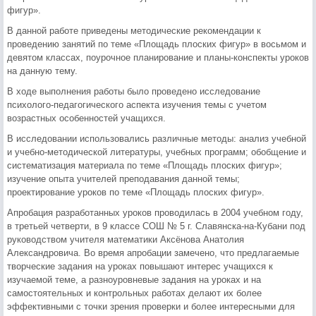
фигур».
В данной работе приведены методические рекомендации к
проведению занятий по теме «Площадь плоских фигур» в восьмом и
девятом классах, поурочное планирование и планы-конспекты уроков
на данную тему.
В ходе выполнения работы было проведено исследование
психолого-педагогического аспекта изучения темы с учетом
возрастных особенностей учащихся.
В исследовании использовались различные методы: анализ учебной
и учебно-методической литературы, учебных программ; обобщение и
систематизация материала по теме «Площадь плоских фигур»;
изучение опыта учителей преподавания данной темы;
проектирование уроков по теме «Площадь плоских фигур».
Апробация разработанных уроков проводилась в 2004 учебном году,
в третьей четверти, в 9 классе СОШ № 5 г. Славянска-на-Кубани под
руководством учителя математики Аксёнова Анатолия
Александровича. Во время апробации замечено, что предлагаемые
творческие задания на уроках повышают интерес учащихся к
изучаемой теме, а разноуровневые задания на уроках и на
самостоятельных и контрольных работах делают их более
эффективными с точки зрения проверки и более интересными для