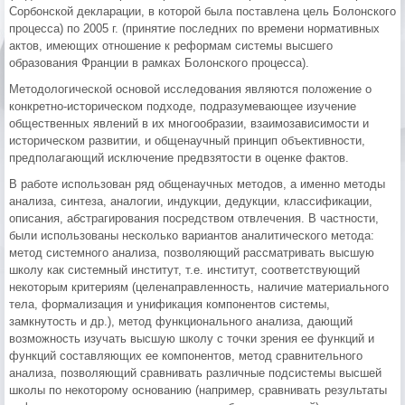
Сорбонской декларации, в которой была поставлена цель Болонского
процесса) по 2005 г. (принятие последних по времени нормативных
актов, имеющих отношение к реформам системы высшего
образования Франции в рамках Болонского процесса).
Методологической основой исследования являются положение о
конкретно-историческом подходе, подразумевающее изучение
общественных явлений в их многообразии, взаимозависимости и
историческом развитии, и общенаучный принцип объективности,
предполагающий исключение предвзятости в оценке фактов.
В работе использован ряд общенаучных методов, а именно методы
анализа, синтеза, аналогии, индукции, дедукции, классификации,
описания, абстрагирования посредством отвлечения. В частности,
были использованы несколько вариантов аналитического метода:
метод системного анализа, позволяющий рассматривать высшую
школу как системный институт, т.е. институт, соответствующий
некоторым критериям (целенаправленность, наличие материального
тела, формализация и унификация компонентов системы,
замкнутость и др.), метод функционального анализа, дающий
возможность изучать высшую школу с точки зрения ее функций и
функций составляющих ее компонентов, метод сравнительного
анализа, позволяющий сравнивать различные подсистемы высшей
школы по некоторому основанию (например, сравнивать результаты