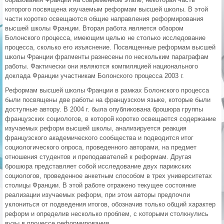
которого посвящена изучаемым реформам высшей школы. В этой
части коротко освещаются общие направления реформирования
высшей школы Франции. Вторая работа является обзором
Болонского процесса, имеющим целью не столько исследование
процесса, сколько его изъяснение. Посвященные реформам высшей
школы Франции фрагменты разнесены по нескольким параграфам
работы. Фактически они являются компиляцией национального
доклада Франции участникам Болонского процесса 2003 г.
Реформам высшей школы Франции в рамках Болонского процесса
были посвящены две работы на французском языке, которые были
доступные автору. В 2004 г. была опубликована брошюра группы
французских социологов, в которой коротко освещается содержание
изучаемых реформ высшей школы, анализируется реакция
французского академического сообщества и подводится итог
социологического опроса, проведенного авторами, на предмет
отношения студентов и преподавателей к реформам. Другая
брошюра представляет собой исследование двух парижских
социологов, проведенное анкетным способом в трех университетах
столицы Франции. В этой работе отражено текущее состояние
реализации изучаемых реформ, при этом авторы предпочли
уклониться от подведения итогов, обозначив только общий характер
реформ и определив несколько проблем, с которыми столкнулись
вузы в процессе реформирования.