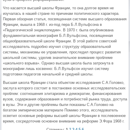
Что касается высшей школы Франции, то она долгое время не
изучалась в нашей стране по причинам политического характера.
Первая обзорная статья, посвященная системе высшего образования
Франции, вышла в 1968 г. из-под пера Б.Л.Вульфсона в
«Педагогической энциклопедии». В 1970 г. была опубликована
фундаментальная монография Б.Л.Вульфсона, посвященная
общеобразовательной школе Франции. В этой работе советский
исследователь подробно изучил структуру образовательной
системы, механизмы ее управления, проследил процесс развития
школьной системы, уделив значительное внимание проблеме
«школьного взрыва». Однако высшая школа была затронута в
монографии лишь косвенно: Б.Л.Вульфсон изучил систему
подготовки педагогов начальной и средней школы.
Высшая школа Франции стала объектом исследования С.А.Головко,
заслуга которого состоит в постановке основных исследовательских
проблем: соотношения элитаризма и демократии, финансирования
вузов, содержания образования и потребностей рынка труда, доступа
в вузы. Эти и другие проблемы были показаны С.А.Головко на
богатом эмпирическом материале Помимо этого, исследователь
осветил основные реформы высшей школы Франции в послевоенное
время, сосредоточив основное внимание на реформе Э.Фора 1968 г.
Страницы:
1
2
3
4
5
6