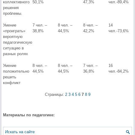
коллективного
50,1%
47,3%
чел.-89,4%
решения
проблемы.
Умение
7 чел. –
8 чел. –
8 чел. –
14
«проиграть»
38,8%
44,5%
42,2%
чел.-73,6%
вероятную
педагогическую
ситуацию в
разных ролях
Умение
8 чел. –
8 чел. –
7 чел. –
16
положительно
44,5%
44,5%
36,8%
чел.-84,2%
решить
конфликт
Страницы:
2
3
4
5
6
7
8
9
Материалы по педагогике: