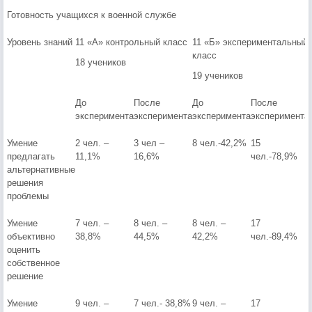
Готовность учащихся к военной службе
Уровень знаний
11 «А» контрольный класс
11 «Б» экспериментальный
класс
18 учеников
19 учеников
До
После
До
После
эксперимента
эксперимента
эксперимента
эксперимента
Умение
2 чел. –
3 чел –
8 чел.-42,2%
15
предлагать
11,1%
16,6%
чел.-78,9%
альтернативные
решения
проблемы
Умение
7 чел. –
8 чел. –
8 чел. –
17
объективно
38,8%
44,5%
42,2%
чел.-89,4%
оценить
собственное
решение
Умение
9 чел. –
7 чел.- 38,8%
9 чел. –
17