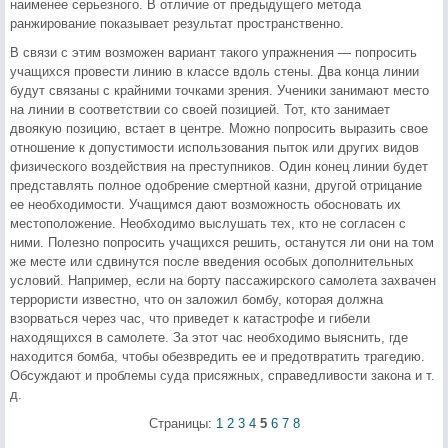
наименее серьезного. В отличие от предыдущего метода
ранжирование показывает результат пространственно.
В связи с этим возможен вариант такого упражнения — попросить
учащихся провести линию в классе вдоль стены. Два конца линии
будут связаны с крайними точками зрения. Ученики занимают место
на линии в соответствии со своей позицией. Тот, кто занимает
двоякую позицию, встает в центре. Можно попросить выразить свое
отношение к допустимости использования пыток или других видов
физического воздействия на преступников. Один конец линии будет
представлять полное одобрение смертной казни, другой отрицание
ее необходимости. Учащимся дают возможность обосновать их
местоположение. Необходимо выслушать тех, кто не согласен с
ними. Полезно попросить учащихся решить, останутся ли они на том
же месте или сдвинутся после введения особых дополнительных
условий. Например, если на борту пассажирского самолета захвачен
террористи известно, что он заложил бомбу, которая должна
взорваться через час, что приведет к катастрофе и гибели
находящихся в самолете. За этот час необходимо выяснить, где
находится бомба, чтобы обезвредить ее и предотвратить трагедию.
Обсуждают и проблемы суда присяжных, справедливости закона и т.
д.
Страницы:
1
2
3
4
5
6
7
8