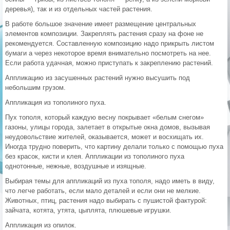
деревья), так и из отдельных частей растения.
В работе большое значение имеет размещение центральных
элементов композиции. Закреплять растения сразу на фоне не
рекомендуется. Составленную композицию надо прикрыть листом
бумаги а через некоторое время внимательно посмотреть на нее.
Если работа удачная, можно приступать к закреплению растений.
Аппликацию из засушенных растений нужно высушить под
небольшим грузом.
Аппликация из тополиного пуха.
Пух тополя, который каждую весну покрывает «белым снегом»
газоны, улицы города, залетает в открытые окна домов, вызывая
неудовольствие жителей, оказывается, может и восхищать их.
Иногда трудно поверить, что картину делали только с помощью пуха
без красок, кисти и клея. Аппликации из тополиного пуха
однотонные, нежные, воздушные и изящные.
Выбирая темы для аппликаций из пуха тополя, надо иметь в виду,
что легче работать, если мало деталей и если они не мелкие.
Животных, птиц, растения надо выбирать с пушистой фактурой:
зайчата, котята, утята, цыплята, плюшевые игрушки.
Аппликация из опилок.