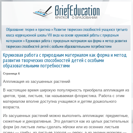
Образование: теория и практика
»
Развитие творческих способностей учащихся третьего
класса коррекционной школы VIII вида на основе кружковой работы с природным
материалом
» Кружковая работа с природным материалом как форма и метод развития
творческих способностей детей с особыми образовательными потребностями
Кружковая работа с природным материалом как форма и метод
развития творческих способностей детей с особыми
образовательными потребностями
Страница 6
Аппликация из засушенных растений
В настоящее время широкую популярность приобрела аппликация из
цветов, трав, листьев, так называемая флористика. Работа с этим
материалом вполне доступна учащимся и детям дошкольного
возраста.
Из засушенных растений можно выполнить аппликации: предметные,
сюжетные и декоративные. Это делается как из целых растительных
форм (из листьев липы сделать яблоки или из осенних листьев
осины — грибы, из листьев тополя — репку, а из зелени моркови —