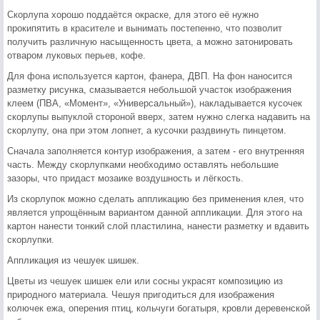
Скорлупа хорошо поддаётся окраске, для этого её нужно
прокипятить в красителе и вынимать постепенно, что позволит
получить различную насыщенность цвета, а можно затонировать
отваром луковых перьев, кофе.
Для фона используется картон, фанера, ДВП. На фон наносится
разметку рисунка, смазывается небольшой участок изображения
клеем (ПВА, «Момент», «Универсальный»), накладывается кусочек
скорлупы выпуклой стороной вверх, затем нужно слегка надавить на
скорлупу, она при этом лопнет, а кусочки раздвинуть пинцетом.
Сначала заполняется контур изображения, а затем - его внутренняя
часть. Между скорлупками необходимо оставлять небольшие
зазоры, что придаст мозаике воздушность и лёгкость.
Из скорлупок можно сделать аппликацию без применения клея, что
является упрощённым вариантом данной аппликации. Для этого на
картон нанести тонкий слой пластилина, нанести разметку и вдавить
скорлупки.
Аппликация из чешуек шишек.
Цветы из чешуек шишек ели или сосны украсят композицию из
природного материала. Чешуя пригодиться для изображения
колючек ежа, оперения птиц, кольчуги богатыря, кровли деревенской