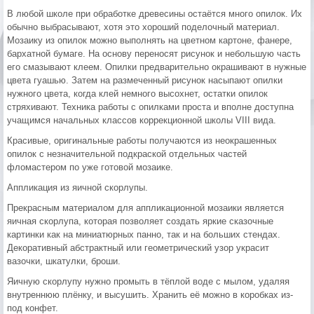
В любой школе при обработке древесины остаётся много опилок. Их
обычно выбрасывают, хотя это хороший поделочный материал.
Мозаику из опилок можно выполнять на цветном картоне, фанере,
бархатной бумаге. На основу переносят рисунок и небольшую часть
его смазывают клеем. Опилки предварительно окрашивают в нужные
цвета гуашью. Затем на размеченный рисунок насыпают опилки
нужного цвета, когда клей немного высохнет, остатки опилок
стряхивают. Техника работы с опилками проста и вполне доступна
учащимся начальных классов коррекционной школы VIII вида.
Красивые, оригинальные работы получаются из неокрашенных
опилок с незначительной подкраской отдельных частей
фломастером по уже готовой мозаике.
Аппликация из яичной скорлупы.
Прекрасным материалом для аппликационной мозаики является
яичная скорлупа, которая позволяет создать яркие сказочные
картинки как на миниатюрных панно, так и на больших стендах.
Декоративный абстрактный или геометрический узор украсит
вазочки, шкатулки, броши.
Яичную скорлупу нужно промыть в тёплой воде с мылом, удаляя
внутреннюю плёнку, и высушить. Хранить её можно в коробках из-
под конфет.