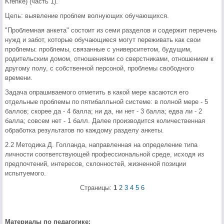
Krenke) (часть 1).
Цель: выявление проблем волнующих обучающихся.
"Проблемная анкета" состоит из семи разделов и содержит перечень
нужд и забот, которые обучающиеся могут переживать как свои
проблемы: проблемы, связанные с университетом, будущим,
родительским домом, отношениями со сверстниками, отношением к
другому полу, с собственной персоной, проблемы свободного
времени.
Задача опрашиваемого отметить в какой мере касаются его
отдельные проблемы по пятибалльной системе: в полной мере - 5
баллов; скорее да - 4 балла; ни да, ни нет - 3 балла; едва ли - 2
балла; совсем нет - 1 балл. Далее производится количественная
обработка результатов по каждому разделу анкеты.
2.2 Методика Д. Голланда, направленная на определение типа
личности соответствующей профессиональной среде, исходя из
предпочтений, интересов, склонностей, жизненной позиции
испытуемого.
Страницы:
1
2
3
4
5
6
Материалы по педагогике: