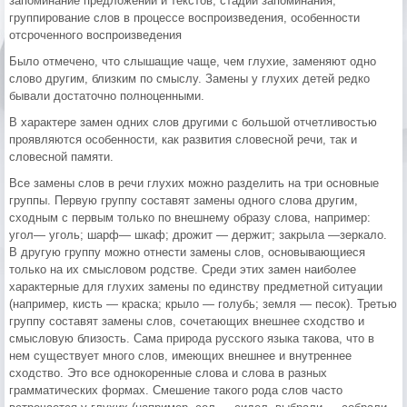
запоминание предложений и текстов, стадии запоминания,
группирование слов в процессе воспроизведения, особенности
отсроченного воспроизведения
Было отмечено, что слышащие чаще, чем глухие, заменяют одно
слово другим, близким по смыслу. Замены у глухих детей редко
бывали достаточно полноценными.
В характере замен одних слов другими с большой отчетливостью
проявляются особенности, как развития словесной речи, так и
словесной памяти.
Все замены слов в речи глухих можно разделить на три основные
группы. Первую группу составят замены одного слова другим,
сходным с первым только по внешнему образу слова, например:
угол— уголь; шарф— шкаф; дрожит — держит; закрыла —зеркало.
В другую группу можно отнести замены слов, основывающиеся
только на их смысловом родстве. Среди этих замен наиболее
характерные для глухих замены по единству предметной ситуации
(например, кисть — краска; крыло — голубь; земля — песок). Третью
группу составят замены слов, сочетающих внешнее сходство и
смысловую близость. Сама природа русского языка такова, что в
нем существует много слов, имеющих внешнее и внутреннее
сходство. Это все однокоренные слова и слова в разных
грамматических формах. Смешение такого рода слов часто