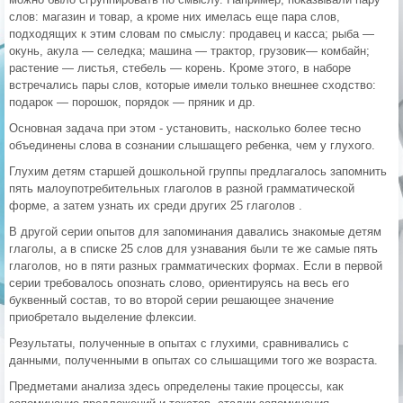
слов: магазин и товар, а кроме них имелась еще пара слов,
подходящих к этим словам по смыслу: продавец и касса; рыба —
окунь, акула — селедка; машина — трактор, грузовик— комбайн;
растение — листья, стебель — корень. Кроме этого, в наборе
встречались пары слов, которые имели только внешнее сходство:
подарок — порошок, порядок — пряник и др.
Основная задача при этом - установить, насколько более тесно
объединены слова в сознании слышащего ребенка, чем у глухого.
Глухим детям старшей дошкольной группы предлагалось запомнить
пять малоупотребительных глаголов в разной грамматической
форме, а затем узнать их среди других 25 глаголов .
В другой серии опытов для запоминания давались знакомые детям
глаголы, а в списке 25 слов для узнавания были те же самые пять
глаголов, но в пяти разных грамматических формах. Если в первой
серии требовалось опознать слово, ориентируясь на весь его
буквенный состав, то во второй серии решающее значение
приобретало выделение флексии.
Результаты, полученные в опытах с глухими, сравнивались с
данными, полученными в опытах со слышащими того же возраста.
Предметами анализа здесь определены такие процессы, как