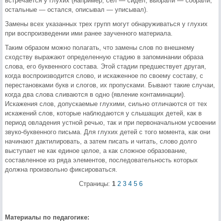
встречается у глухих (например, сел — сидел, выбрали — собрали,
остальные — остался, описывал — уписывал).
Замены всех указанных трех групп могут обнаруживаться у глухих
при воспроизведении ими ранее заученного материала.
Таким образом можно полагать, что замены слов по внешнему
сходству выражают определенную стадию в запоминании образа
слова, его буквенного состава. Этой стадии предшествует другая,
когда воспроизводится слово, и искаженное по своему составу, с
перестановками букв и слогов, их пропусками. Бывают такие случаи,
когда два слова сливаются в одно (явление контаминации).
Искажения слов, допускаемые глухими, сильно отличаются от тех
искажений слов, которые наблюдаются у слышащих детей, как в
период овладения устной речью, так и при первоначальном усвоении
звуко-буквенного письма. Для глухих детей с того момента, как они
начинают дактилировать, а затем писать и читать, слово долго
выступает не как единое целое, а как сложное образование,
составленное из ряда элементов, последовательность которых
должна произвольно фиксироваться.
Страницы:
1
2
3
4
5
6
Материалы по педагогике: