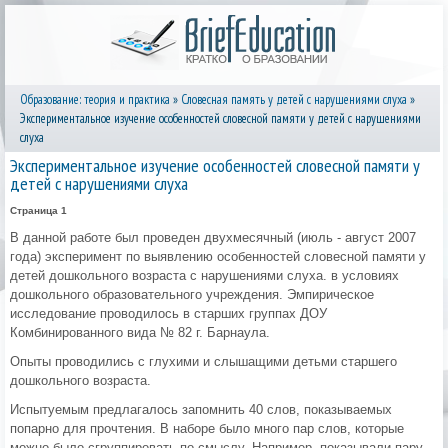
Образование: теория и практика
»
Словесная память у детей с нарушениями слуха
»
Экспериментальное изучение особенностей словесной памяти у детей с нарушениями
слуха
Экспериментальное изучение особенностей словесной памяти у
детей с нарушениями слуха
Страница 1
В данной работе был проведен двухмесячный (июль - август 2007
года) эксперимент по выявлению особенностей словесной памяти у
детей дошкольного возраста с нарушениями слуха. в условиях
дошкольного образовательного учреждения. Эмпирическое
исследование проводилось в старших группах ДОУ
Комбинированного вида № 82 г. Барнаула.
Опыты проводились с глухими и слышащими детьми старшего
дошкольного возраста.
Испытуемым предлагалось запомнить 40 слов, показываемых
попарно для прочтения. В наборе было много пар слов, которые
можно было сгруппировать по смыслу. Например, показывали пару