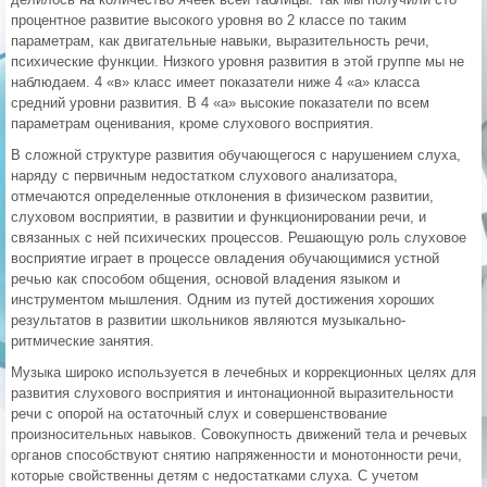
процентное развитие высокого уровня во 2 классе по таким
параметрам, как двигательные навыки, выразительность речи,
психические функции. Низкого уровня развития в этой группе мы не
наблюдаем. 4 «в» класс имеет показатели ниже 4 «а» класса
средний уровни развития. В 4 «а» высокие показатели по всем
параметрам оценивания, кроме слухового восприятия.
В сложной структуре развития обучающегося с нарушением слуха,
наряду с первичным недостатком слухового анализатора,
отмечаются определенные отклонения в физическом развитии,
слуховом восприятии, в развитии и функционировании речи, и
связанных с ней психических процессов. Решающую роль слуховое
восприятие играет в процессе овладения обучающимися устной
речью как способом общения, основой владения языком и
инструментом мышления. Одним из путей достижения хороших
результатов в развитии школьников являются музыкально-
ритмические занятия.
Музыка широко используется в лечебных и коррекционных целях для
развития слухового восприятия и интонационной выразительности
речи с опорой на остаточный слух и совершенствование
произносительных навыков. Совокупность движений тела и речевых
органов способствуют снятию напряженности и монотонности речи,
которые свойственны детям с недостатками слуха. С учетом