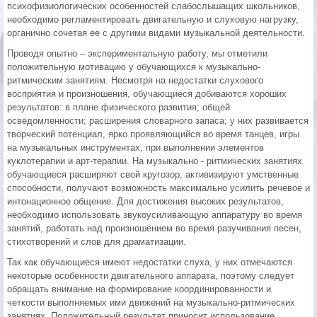
психофизиологических особенностей слабослышащих школьников,
необходимо регламентировать двигательную и слуховую нагрузку,
органично сочетая ее с другими видами музыкальной деятельности.
Проводя опытно – экспериментальную работу, мы отметили
положительную мотивацию у обучающихся к музыкально-
ритмическим занятиям. Несмотря на недостатки слухового
восприятия и произношения, обучающиеся добиваются хороших
результатов: в плане физического развития; общей
осведомленности; расширения словарного запаса; у них развивается
творческий потенциал, ярко проявляющийся во время танцев, игры
на музыкальных инструментах, при выполнении элементов
куклотерапии и арт-терапии. На музыкально - ритмических занятиях
обучающиеся расширяют свой кругозор, активизируют умственные
способности, получают возможность максимально усилить речевое и
интонационное общение. Для достижения высоких результатов,
необходимо использовать звукоусиливающую аппаратуру во время
занятий, работать над произношением во время разучивания песен,
стихотворений и слов для драматизации.
Так как обучающиеся имеют недостатки слуха, у них отмечаются
некоторые особенности двигательного аппарата, поэтому следует
обращать внимание на формирование координированности и
четкости выполняемых ими движений на музыкально-ритмических
занятиях. Положительный результат приносит использование