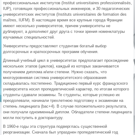
профессиональных институтов (Institut universitaires professionnalisés,
IUP), готовящих профессиональных инженеров, и 30 педагогических
университетских институтов (Instituts universitaires de formation des
maîtres, IUFM). В настоящее время все крупные города Франции
имеют несколько университетов, причем университеты не
дублируют, а дополняют друг друга с точки зрения номенклатуры
изучаемых специальностей.
Университеты предоставляют студентам богатый выбор
долгосрочных и краткосрочных программ обучения.
Длинный учебный цикл в университетах предполагает прохождение
нескольких этапов (циклов), каждый из которых заканчивается
получением диплома и/или степени. Нужно сказать, что
многоуровневая система университетского образования
складывалась постепенно. Традиционно первый курс французского
университета носил пропедевтический характер, по итогам которого
студенты сдавали экзамены. Те студенты, которые успешно их
преодолевали, начинали трехлетнюю подготовку к экзаменам на
степень лиценциата (bac+4). В случае положительного результата,
они получали одноименный диплом. Обладатели степени лиценциата
могли поступить в докторантуру.
В 1960-е годы эта структура подверглась существенной
реорганизации. Сначала был упразднен пропедевтический год