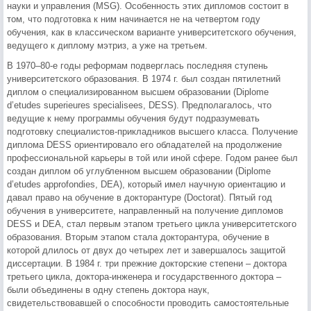
науки и управления (MSG). Особенность этих дипломов состоит в
том, что подготовка к ним начинается не на четвертом году
обучения, как в классическом варианте университетского обучения,
ведущего к диплому мэтриз, а уже на третьем.
В 1970–80-е годы реформам подверглась последняя ступень
университетского образования. В 1974 г. был создан пятилетний
диплом о специализированном высшем образовании (Diplome
d’etudes superieures specialisees, DESS). Предполагалось, что
ведущие к нему программы обучения будут подразумевать
подготовку специалистов-прикладников высшего класса. Получение
диплома DESS ориентировало его обладателей на продолжение
профессиональной карьеры в той или иной сфере. Годом ранее был
создан диплом об углубленном высшем образовании (Diplome
d’etudes approfondies, DEA), который имел научную ориентацию и
давал право на обучение в докторантуре (Doctorat). Пятый год
обучения в университете, направленный на получение дипломов
DESS и DEA, стал первым этапом третьего цикла университетского
образования. Вторым этапом стала докторантура, обучение в
которой длилось от двух до четырех лет и завершалось защитой
диссертации. В 1984 г. три прежние докторские степени – доктора
третьего цикла, доктора-инженера и государственного доктора –
были объединены в одну степень доктора наук,
свидетельствовавшей о способности проводить самостоятельные