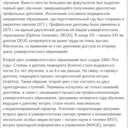
обучения. Вместо него на большинстве факультетов был выделен
первый цикл обучения, завершающийся получением двухлетних
профильных дипломов. Исключение составило медицинское
направление образования, где подготовительный год был сохранен и
закреплен законом 1971 г. Профильные дипломы были заменены в
1973 г. на единый двухлетний диплом об общем университетском
образовании (Diplome Generales, DEUG). В конце XX – начале XXI вв.
диплом DEUG котировался на рынке труда не очень высоко.
Фактически, со временем он стал дипломом доступа ко второму
циклу университетского образования.
Второй цикл университетского образования был создан 1960–70-е
годы. Степень и диплом лиценциата (licence) стали выдаваться
после 3-х лет обучения, а не 4-х как раньше. На смену «старому»
диплому лиценциата пришел четырехлетний диплом мэтриз
(maitrîse). Таким образом, второй цикл стал состоять из двух
одногодичных ступеней. Перемены коснулись не только названий
дипломов: в связи с начавшимся процессом профессионализации
университетского образования, программы четвертого года обучения,
ведущие к диплому мэтриз, стали носить максимально
специализированный характер. Усиление специализации программ
второго цикла в университетском секторе привело к возникновению
нескольких особых видов мэтриз – мэтриз науки и техники (MST),
мэтриз прикладной информатики и управления (MIAGE), мэтриз