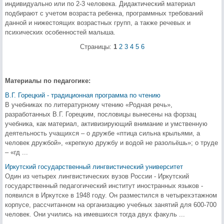
индивидуально или по 2-3 человека. Дидактический материал
подбирают с учетом возраста ребенка, программных требований
данной и нижестоящих возрастных групп, а также речевых и
психических особенностей малыша.
Страницы:
1
2
3
4
5
6
Материалы по педагогике:
В.Г. Горецкий - традиционная программа по чтению
В учебниках по литературному чтению «Родная речь»,
разработанных В.Г. Горецким, пословицы вынесены на форзац
учебника, как материал, активизирующий внимание и умственную
деятельность учащихся – о дружбе «птица сильна крыльями, а
человек дружбой», «крепкую дружбу и водой не разольёшь»; о труде
– «гд ...
Иркутский государственный лингвистический университет
Один из четырех лингвистических вузов России - Иркутский
государственный педагогический институт иностранных языков -
появился в Иркутске в 1948 году. Он разместился в четырехэтажном
корпусе, рассчитанном на организацию учебных занятий для 600-700
человек. Они учились на имевшихся тогда двух факуль ...