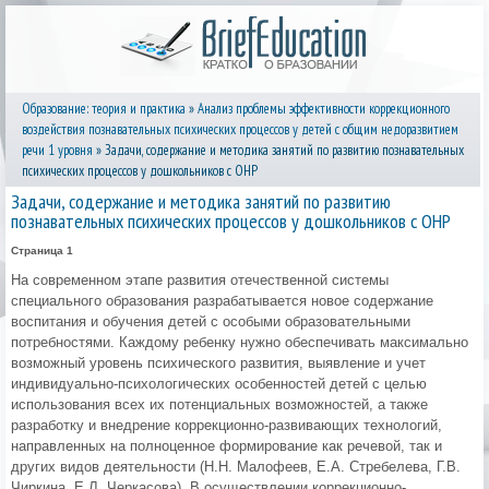
Образование: теория и практика
»
Анализ проблемы эффективности коррекционного
воздействия познавательных психических процессов у детей с общим недоразвитием
речи 1 уровня
» Задачи, содержание и методика занятий по развитию познавательных
психических процессов у дошкольников с ОНР
Задачи, содержание и методика занятий по развитию
познавательных психических процессов у дошкольников с ОНР
Страница 1
На современном этапе развития отечественной системы
специального образования разрабатывается новое содержание
воспитания и обучения детей с особыми образовательными
потребностями. Каждому ребенку нужно обеспечивать максимально
возможный уровень психического развития, выявление и учет
индивидуально-психологических особенностей детей с целью
использования всех их потенциальных возможностей, а также
разработку и внедрение коррекционно-развивающих технологий,
направленных на полноценное формирование как речевой, так и
других видов деятельности (Н.Н. Малофеев, Е.А. Стребелева, Г.В.
Чиркина, Е.Л. Черкасова). В осуществлении коррекционно-