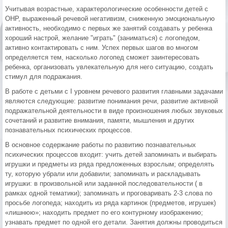
Учитывая возрастные, характерологические особенности детей с
ОНР, выраженный речевой негативизм, сниженную эмоциональную
активность, необходимо с первых же занятий создавать у ребенка
хороший настрой, желание "играть" (заниматься) с логопедом,
активно контактировать с ним. Успех первых шагов во многом
определяется тем, насколько логопед сможет заинтересовать
ребенка, организовать увлекательную для него ситуацию, создать
стимул для подражания.
В работе с детьми с I уровнем речевого развития главными задачами
являются следующие: развитие понимания речи, развитие активной
подражательной деятельности в виде произношения любых звуковых
сочетаний и развитие внимания, памяти, мышления и других
познавательных психических процессов.
В основное содержание работы по развитию познавательных
психических процессов входит: учить детей запоминать и выбирать
игрушки и предметы из ряда предложенных взрослым; определять
ту, которую убрали или добавили; запоминать и раскладывать
игрушки: в произвольной или заданной последовательности ( в
рамках одной тематики); запоминать и проговаривать 2-3 слова по
просьбе логопеда; находить из ряда картинок (предметов, игрушек)
«лишнюю»; находить предмет по его контурному изображению;
узнавать предмет по одной его детали. Занятия должны проводиться