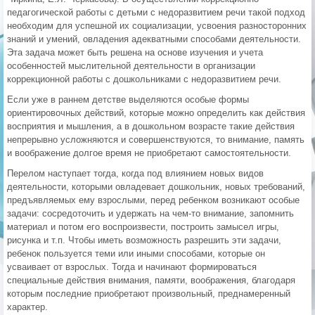
педагогической работы с детьми с недоразвитием речи такой подход
необходим для успешной их социализации, усвоения разносторонних
знаний и умений, овладения адекватными способами деятельности.
Эта задача может быть решена на основе изучения и учета
особенностей мыслительной деятельности в организации
коррекционной работы с дошкольниками с недоразвитием речи.
Если уже в раннем детстве выделяются особые формы
ориентировочных действий, которые можно определить как действия
восприятия и мышления, а в дошкольном возрасте такие действия
непрерывно усложняются и совершенствуются, то внимание, память
и воображение долгое время не приобретают самостоятельности.
Перелом наступает тогда, когда под влиянием новых видов
деятельности, которыми овладевает дошкольник, новых требований,
предъявляемых ему взрослыми, перед ребенком возникают особые
задачи: сосредоточить и удержать на чем-то внимание, запомнить
материал и потом его воспроизвести, построить замысел игры,
рисунка и т.п. Чтобы иметь возможность разрешить эти задачи,
ребенок пользуется теми или иными способами, которые он
усваивает от взрослых. Тогда и начинают формироваться
специальные действия внимания, памяти, воображения, благодаря
которым последние приобретают произвольный, преднамеренный
характер.