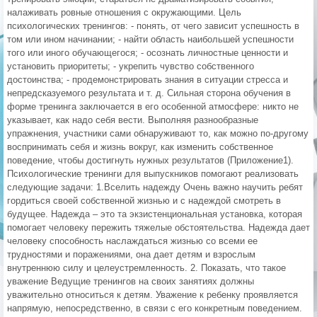
налаживать ровные отношения с окружающими. Цель
психологических тренингов: - понять, от чего зависит успешность в
том или ином начинании; - найти область наибольшей успешности
того или иного обучающегося; - осознать личностные ценности и
установить приоритеты; - укрепить чувство собственного
достоинства; - продемонстрировать знания в ситуации стресса и
непредсказуемого результата и т. д. Сильная сторона обучения в
форме тренинга заключается в его особенной атмосфере: никто не
указывает, как надо себя вести. Выполняя разнообразные
упражнения, участники сами обнаруживают то, как можно по-другому
воспринимать себя и жизнь вокруг, как изменить собственное
поведение, чтобы достигнуть нужных результатов (Приложение1).
Психологические тренинги для выпускников помогают реализовать
следующие задачи: 1.Вселить надежду Очень важно научить ребят
гордиться своей собственной жизнью и с надеждой смотреть в
будущее. Надежда – это та экзистенциональная установка, которая
помогает человеку пережить тяжелые обстоятельства. Надежда дает
человеку способность наслаждаться жизнью со всеми ее
трудностями и поражениями, она дает детям и взрослым
внутреннюю силу и целеустремленность. 2. Показать, что такое
уважение Ведущие тренингов на своих занятиях должны
уважительно относиться к детям. Уважение к ребенку проявляется
напрямую, непосредственно, в связи с его конкретным поведением.