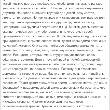
устойчивыми, поэтому необходимо, чтобы дети как можно раньше
учились развивать их в себе. 5. Помочь детям ощутить единение с
другими. Наиболее значимой группой для детей, разумеется,
является их семья. Но чем старше они становятся, тем важнее для
них ощущение принадлежности и к другим группам: к классу,
неформальным группам сверстников и т. д. Многим детям нелегко
сконцентрироваться на учебе, если они не чувствуют своей
принадлежности к школьной жизни. Чтобы научиться ощущать свою
принадлежность к группе сверстников, детям необходимо признание
их личной истории. Они хотят, чтобы все обратили внимание на то,
какие они, что они умеют, чему хотят научиться, каким видят свой
класс. Есть дети, которым очень трудно почувствовать свою
общность с другими. Дети с неустойчивой и низкой самооценкой,
застенчивые или неуверенные в себе опасаются, что другие люди
могут обнаружить их слабые стороны. Поэтому они стараются
держаться в стороне от всех. Часто у них уже есть негативный опыт
и им приходится долго и постепенно учиться доверять сверстникам и
взрослым. Таким детям требуется и время, и особое место, где они в
безопасной и поддерживающей атмосфере смогли бы осознать, что
не только они "не такие, как все", что всякий другой человек
является неповторимой личностью, имеющей не только сильные, но
и слабые стороны. И таким местом для них является
психологический тренинг. Тренинг – это зеркало, в котором с