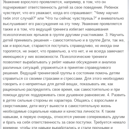
Уважение взрослого проявляется, например, в том, что он
подчеркивает ответственность детей за свое поведение. Ребенок
чувствует, что его уважают, когда его спрашивают: "Чему научил
тебя этот случай?" или "Что ты сейчас чувствуешь?" и внимательно
выслушивают его рассуждения на эту тему. Уважение проявляется
также и в том, что ведущий тренинга избегает навешивания
психологических ярлыков в группе другими участниками. 3. Научить
детей принимать решения – самостоятельно и в группе Дети, так же,
как и взрослые, стараются поступать справедливо, но иногда они
торопятся, не знают, что правильно, а что нет, и не всегда замечают
имеющиеся у них возможности. Психологические тренинги
позволяют вырабатывать у ребят навыки обсуждения и анализа
различных ситуаций, упражняться в принятии справедливого
решения. Ведущий тренинговой группы в состоянии помочь детям
справиться со своими страхами и стрессами. Для этого необходимо
говорить и о неприятных для детей вещах, показывать им, как
рационально распределять свое время, как самостоятельно и при
помощи других поддерживать свое душевное равновесие. 4. Развить
в детях сильные стороны их характера. Общаясь с взрослыми и
сверстниками, дети могут вынести в самостоятельную жизнь
необходимые социальные навыки и качества личности. К таким
навыкам, в первую очередь, относятся умение сопереживать другим
и брать на себя ответственность за свои поступки. Требуется немало
времени, чтобы эти навыки выработались и стали прочными и