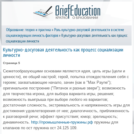
Образование: теория и практика
»
Роль культурно-досуговой деятельности в системе
социализирующих личность факторов
» Культурно-досуговая деятельность как процесс
социализации личности
Культурно-досуговая деятельность как процесс социализации
личности
Страница 5
Сюжетообразующими основами яв­ляются идея, цель игры (цели и
ценно­сти), ее общий настрой; герой, попытка отождествления себя с
героем; захваты­вающее начало, зачин (как в "Мах Payne");
оригинальное построение ("Пятачок и разные звери"); возможность
для творчества игрока, для выбо­ра варианта игры, решения;
возможность выигрыша при выборе любого из вариантов;
достаточная сложность, экстремальность и напряженность иг­ры для
достижения удовлетворения от нее; диалогичность, приближенность
к разговорной речи; эффект присутствия; юмор; зрелищность;
динамич­ность.
http://промышленные-пружины.рф
пружины для
клапанов по ост пружина ост 24.125 109.