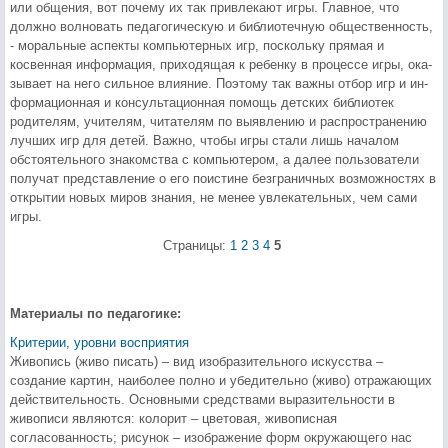
или общения, вот почему их так привлека­ют игры. Главное, что
должно волно­вать педагогическую и библиотечную общественность,
- моральные аспек­ты компьютерных игр, поскольку пря­мая и
косвенная информация, прихо­дящая к ребенку в процессе игры, ока­
зывает на него сильное влияние. Поэтому так важны отбор игр и ин­
формационная и консультационная помощь детских библиотек
родите­лям, учителям, читателям по выявле­нию и распространению
лучших игр для детей. Важно, чтобы игры стали лишь началом
обстоятельного знаком­ства с компьютером, а далее пользова­тели
получат представление о его по­истине безграничных возможностях в
открытии новых миров знания, не ме­нее увлекательных, чем сами
игры.
Страницы:
1
2
3
4
5
Материалы по педагогике:
Критерии, уровни восприятия
Живопись (живо писать) – вид изобразительного искусства –
создание картин, наиболее полно и убедительно (живо) отражающих
действительность. Основными средствами выразительности в
живописи являются: колорит – цветовая, живописная
согласованность; рисунок – изображение форм окружающего нас