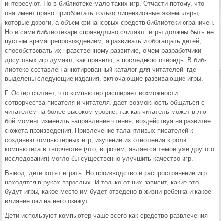
интересуют. Но в библиоте­ке мало таких игр. Отчасти потому, что
она имеет право приобретать толь­ко лицензионные экземпляры,
кото­рые дороги, а объем финансовых средств библиотеки ограничен.
Но и сами библиотекари справедливо счи­тают: игры должны быть не
пустым времяпрепровождением, а развивать и обогащать детей,
способствовать их нравственному развитию, о чем разра­ботчики
досуговых игр думают, как правило, в последнюю очередь. В биб­
лиотеке составлен аннотированный каталог для читателей, где
выделены следующие издания, включающие развивающие игры.
Г. Остер считает, что компьютер расши­ряет возможности
сотворчества писа­теля и читателя, дает возможность об­щаться с
читателем на более высоком уровне, так как читатель может в лю­
бой момент изменить направление чтения, воздействуя на развитие
сю­жета произведения. Привлечение та­лантливых писателей к
созданию ком­пьютерных игр, изучение их отноше­ния к роли
компьютера в творчестве (что, впрочем, является темой уже другого
исследования) могло бы су­щественно улучшить качество игр.
Вывод: дети хотят играть. Но про­изводство и распространение игр
на­ходятся в руках взрослых. И только от них зависит, какие это
будут игры, ка­кое место им будет отведено в жизни ребенка и какое
влияние они на него окажут.
Дети используют компьютер чаше всего как средство развлечения