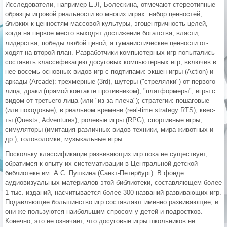
Исследователи, например Е.Л, Болескина, отмечают стереотипные
об­разцы игровой реальности во многих играх: набор ценностей,
близких к ценностям массовой культуры, эгоцентричность целей,
когда на первое место выходят достижение богатства, власти,
лидерства, победы любой це­ной, а гуманистические ценности от­
ходят на второй план. Разработчики компьютерных игр попытались
соста­вить классификацию досуговых компьютерных игр, включив в
нее восемь основных видов игр с подтипами: экшен-игры (Action) и
аркады (Arcade): трехмерные (3rd), шутеры ("стрелял­ки") от первого
лица, драки (прямой контакте противником), "платформеры", игры с
видом от третьего лица (или "из-за плеча"); стратегии: поша­говые
(или походовые), в реальном времени (real-time strategy RTS); квес-
ты (Quests, Adventures); ролевые игры (RPG); спортивные игры;
симуляторы (имитация различных видов техники, мира животных и
др.); головоломки; музыкальные игры.
Поскольку классификации разви­вающих игр пока не существует,
обра­тимся к опыту их систематизации в Центральной детской
библиотеке им. А.С. Пушкина (Санкт-Петербург). В фонде
аудиовизуальных материалов этой библиотеки, составляющем бо­лее
1 тыс. изданий, насчитывается бо­лее 300 названий развивающих игр.
Подавляющее большинство игр со­ставляют именно развивающие, и
они же пользуются наибольшим спросом у детей и подростков.
Конечно, это не означает, что досуговые игры школь­ников не