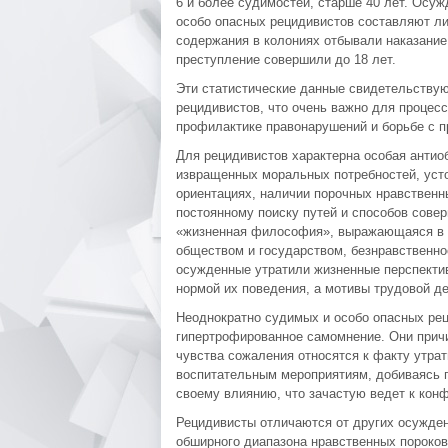
6 и более судимостей, старше 40 лет. Осу
особо опасных рецидивистов составляют ли
содержания в колониях отбывали наказание
преступление совершили до 18 лет.
Эти статистические данные свидетельствую
рецидивистов, что очень важно для процесс
профилактике правонарушений и борьбе с п
Для рецидивистов характерна особая антио
извращенных моральных потребностей, усто
ориентациях, наличии порочных нравственн
постоянному поиску путей и способов сове
«жизненная философия», выражающаяся в ап
обществом и государством, безнравственно
осужденные утратили жизненные перспективы
нормой их поведения, а мотивы трудовой д
Неоднократно судимых и особо опасных ре
гипертрофированное самомнение. Они прич
чувства сожаления относятся к факту утра
воспитательным мероприятиям, добиваясь п
своему влиянию, что зачастую ведет к кон
Рецидивисты отличаются от других осужде
обширного диапазона нравственных пороков