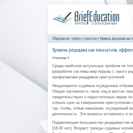
Образование: теория и практика
» Уровень рецидива как 
Уровень рецидива как показатель эффект
Страница 1
Среди наиболее актуальных проблем не тол
разработке системы мер борьбы с такого р
профилактики рецидивов преступлений.
Неоднократно судимые осужденные отбывают
Общая численность таких лиц в местах лиш
свидетельствует о недостаточных мерах по 
отбыли срок за совершенное преступление с
так, чтобы, отбыв наказание, осужденный в
деятельность. Эти вопросы оставались и о
Подавляющее большинство рецидивистов му
(18-30 лет). Возраст трижды судимых коле