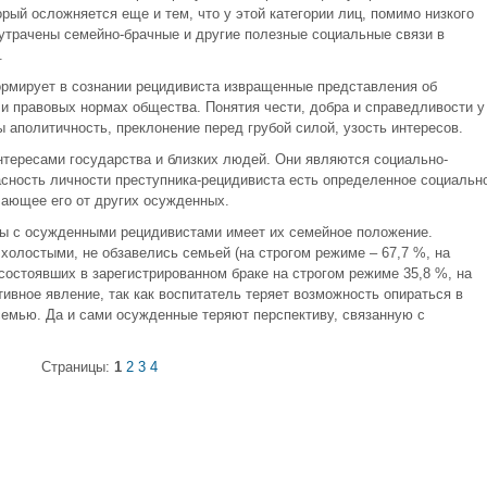
орый осложняется еще и тем, что у этой категории лиц, помимо низкого
 утрачены семейно-брачные и другие полезные социальные связи в
.
рмирует в сознании рецидивиста извращенные представления об
 правовых нормах общества. Понятия чести, добра и справедливости у
ы аполитичность, преклонение перед грубой силой, узость интересов.
нтересами государства и близких людей. Они являются социально-
ность личности преступника-рецидивиста есть определенное социально
чающее его от других осужденных.
ты с осужденными рецидивистами имеет их семейное положение.
холостыми, не обзавелись семьей (на строгом режиме – 67,7 %, на
 состоявших в зарегистрированном браке на строгом режиме 35,8 %, на
тивное явление, так как воспитатель теряет возможность опираться в
семью. Да и сами осужденные теряют перспективу, связанную с
Страницы:
1
2
3
4