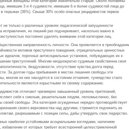
жденные женщины этой категории значительно старше. Около половины
ца, имевшие 3 и 4 судимости; имевшие 6 и более судимостей лица до
 в тюрьмах (36%). Свыше 30% особо опасных рецидивистов первое
т не только о различных уровнях педагогической запущенности
а исправления, но лишний раз подчеркивают, насколько важно в
реступностью постоянно уделять внимание этой категории лиц.
бщественная направленность личности. Она проявляется в преобладани
йчивости мотивов преступного поведения, отрицательных ценностных
ых идеалов, порочных антисоциальных установок, побуждающих их к
ршении преступлений. Многим неоднократно судимым свойственна своя
олитичности, бездуховности, отсутствии чувства долга перед
сти. За долгие годы пребывания в местах лишения свободы эти
, многие из них находятся в состоянии отчаяния, тунеядство стало
еятельности являются корыстными по своему содержанию.
цидивистов отличают чрезмерно завышенный уровень притязаний,
исляют себя к смелым, решительным людям, легкомысленно, без
ты своей свободы. Эта категория осужденных нередко противодействует
ризнания своего верховенства над другими, стремится подчинить их
фликтам, разрешаемым с позиции силы, дабы утвердить свое лидерство.
нных наиболее устойчивыми асоциальными взглядами, наличием
, избавление от которых требует всесторонней целеустремленной