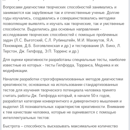
Вопросами диагностики творческих способностей занимались и
занимаются как зарубежные так и отечественные ученые. Долгие
годы изучались, создавались и совершенствовались методики
позволяющие выявлять и изучать как творческие, так и умственные
способности. Выделились два основных направления -
исследование творческих способностей с помощью проблемных
задач (Л.С. Выготский, С.Л. Рубинштейн, М.И. Махмутов, Я.А.
Пономарев, Д.Б. Богоявленская и др.) и тестирование (А. Бинэ, Л.
Терстон, Дж. Гилфорд, Э.П. Торренс и др.)
Для оценки креативности разработаны специальные тесты, наиболее
известные из которых - тесты Гилфорда, Торранса, Медника и их
модификации.
Началом разработки строгоформализованных методов диагностики
креативности, основанных на использовании стандартизованных
тестов для изучения творческого потенциала человека принято
считать работы Дж. Гилфорда который, в начале 50-х годов,
разработал категории конвергентного и дивергентного мышления и
выделил 16 познавательных характеристик креативности. Внимание
к тем качествам человека, которые не оцениваются с помощью
интеллектуальных тестов:
Быстрота – способность высказывать максимальное количество