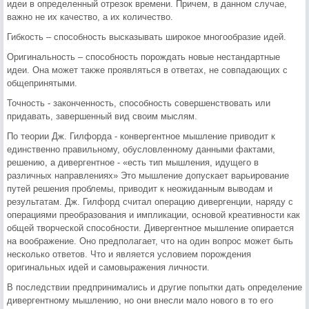
идеи в определенный отрезок времени. Причем, в данном случае,
важно не их качество, а их количество.
Гибкость – способность высказывать широкое многообразие идей.
Оригинальность – способность порождать новые нестандартные
идеи. Она может также проявляться в ответах, не совпадающих с
общепринятыми.
Точность - законченность, способность совершенствовать или
придавать, завершенный вид своим мыслям.
По теории Дж. Гилфорда - конвергентное мышление приводит к
единственно правильному, обусловленному данными фактами,
решению, а дивергентное - «есть тип мышления, идущего в
различных направлениях» Это мышление допускает варьирование
путей решения проблемы, приводит к неожиданным выводам и
результатам. Дж. Гилфорд считал операцию дивергенции, наряду с
операциями преобразования и импликации, основой креативности как
общей творческой способности. Дивергентное мышление опирается
на воображение. Оно предполагает, что на один вопрос может быть
несколько ответов. Что и является условием порождения
оригинальных идей и самовыражения личности.
В последствии предпринимались и другие попытки дать определение
дивергентному мышлению, но они внесли мало нового в то его