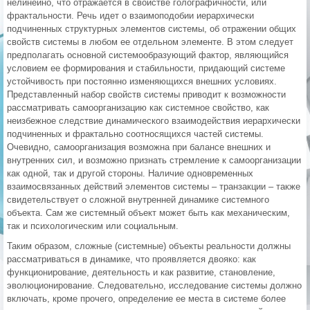
нелинейно, что отражается в свойстве голографичности, или
фрактальности. Речь идет о взаимоподобии иерархически
подчиненных структурных элементов системы, об отражении общих
свойств системы в любом ее отдельном элементе. В этом следует
предполагать основной системообразующий фактор, являющийся
условием ее формирования и стабильности, придающий системе
устойчивость при постоянно изменяющихся внешних условиях.
Представленный набор свойств системы приводит к возможности
рассматривать самоорганизацию как системное свойство, как
неизбежное следствие динамического взаимодействия иерархически
подчиненных и фрактально соотносящихся частей системы.
Очевидно, самоорганизация возможна при балансе внешних и
внутренних сил, и возможно признать стремление к самоорганизации
как одной, так и другой стороны. Наличие одновременных
взаимосвязанных действий элементов системы – транзакции – также
свидетельствует о сложной внутренней динамике системного
объекта. Сам же системный объект может быть как механическим,
так и психологическим или социальным.
Таким образом, сложные (системные) объекты реальности должны
рассматриваться в динамике, что проявляется двояко: как
функционирование, деятельность и как развитие, становление,
эволюционирование. Следовательно, исследование системы должно
включать, кроме прочего, определение ее места в системе более