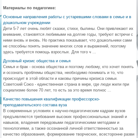
Материалы по педагогике:
Основные направления работы с устаревшими словами в семье и в
дошкольном учреждении
Дети 5-7 лет очень любят сказки, стихи, былины. Они привлекают их
внимание, становятся любимыми на долгие годы, требуют встречи с
ними вновь и вновь. Но практика показывает, что дошкольники сами
не способны понять значение многих слов и выражений, поэтому
здесь требуется помощь взрослых. Для того ч ...
Духовный кризис общества и семья
Семья и брак - основа общества и поэтому любому, кто хочет понять
и осознать проблемы общества, необходимо понимать и то, что
происходит в этой области и каковы причины кризиса семьи.
Советский Союз - единственная страна в мире, где люди жили при
социализме более 70 лет, то есть за это время полнос ...
Качество повышения квалификации профессорско-
преподавательского состава вуза
В современных условиях к научно-педагогическим кадрам вузов
предъявляются требования высоких профессиональных знаний и
навыков, владения передовыми педагогическими методами и
технологиями, а также осознанной личной ответственностью за
качество образования, формирование творческих, всесторонне разви