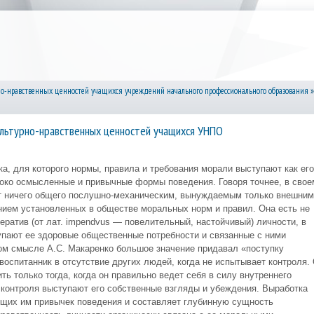
о-нравственных ценностей учащихся учреждений начального профессионального образования
»
ультурно-нравственных ценностей учащихся УНПО
а, для которого нормы, правила и требования морали выступают как его
боко осмысленные и привычные формы поведения. Говоря точнее, в свое
ет ничего общего послушно-механическим, вынуждаемым только внешним
ием установленных в обществе моральных норм и правил. Она есть не
ператив (от лат. impendvus — повелительный, настойчивый) личности, в
упают ее здоровые общественные потребности и связанные с ними
том смысле А.С. Макаренко большое значение придавал «поступку
 воспитанник в отсутствие других людей, когда не испытывает контроля.
ть только тогда, когда он правильно ведет себя в силу внутреннего
е контроля выступают его собственные взгляды и убеждения. Выработка
ющих им привычек поведения и составляет глубинную сущность