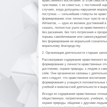
нравственного воспитания. В этом смысле 
чувствами, с ее совестью, с постоянной оц
случаях, когда допущены нарушения мораль
поступках — сильнейшие стимулы ее нравст
формированию этих личностных чувств не в
Айтматов, — одно из великих достижений в 
сказать, полностью ушло из нравственного 
без раскаяния, без того потрясения и прозр
порывы самобичевания или самоосуждения?»
без формирования ее моральной сознательн
моральному благородству.
2. Организация деятельности старших школ
Рассматривая содержание нравственного во
формирование у личности нравственных отн
достоянию, охране природы, к людям и сам
себе. Они органически связаны с деятельн
него следует, что нравственное воспитани
формирования у учащихся положительных м
учебной и внеклассной деятельности и выра
Исходя из содержания нравственных отнош
общественную, патриотическую, учебную, т
охране природы, общение с другими людьми 