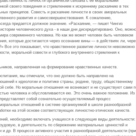
нравственность личности органически связана с ее моральными
енкой своего поведения и стремлением к искреннему раскаянию в тех
ных принципов. Совесть и раскаяние личности в своих аморальных
венного развития и самосовершенствования. К сожалению,
сегда придается должное значение. «Раскаяние, — пишет Чингиз
истории человеческого духа - в наши дни дискредитировано. Оно, можн
мира современного человека. Но как же может человек быть человеком
ения, которые достигаются через осознание вины — в действиях ли, чере
 Все это показывает, что нравственное развитие личности невозможно
ости, моральной совести и глубокого внутреннего стремления к
ьников, направленная на формирование нравственных качеств.
спитания, мы отмечали, что оно должно быть направлено на
ошений к идеологии и политике страны, родине, труду, общественному
ой себе. Но моральные отношения не возникают и не существуют сами п
остью человека и обусловливаются ею. Это очень важное положение. Из
е представляет собой сознательно осуществляемый процесс
оральных отношений в системе организуемой в школе разнообразной
ботки на этой основе соответствующих личностно-этических качеств.
ений, необходимо включать учащихся в следующие виды деятельности:
рудовую, в деятельность по сбережению материальных ценностей и
и др. В процессе активного участия в разнообразной деятельности (при