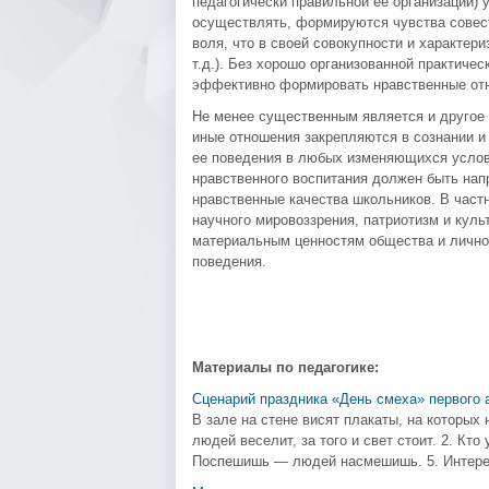
педагогически правильной ее организации) 
осуществлять, формируются чувства совест
воля, что в своей совокупности и характер
т.д.). Без хорошо организованной практиче
эффективно формировать нравственные от
Не менее существенным является и другое 
иные отношения закрепляются в сознании и
ее поведения в любых изменяющихся услови
нравственного воспитания должен быть нап
нравственные качества школьников. В частн
научного мировоззрения, патриотизм и кул
материальным ценностям общества и личном
поведения.
Материалы по педагогике:
Сценарий праздника «День смеха» первого 
В зале на стене висят плакаты, на которых
людей веселит, за того и свет стоит. 2. Кто
Поспешишь — людей насмешишь. 5. Интересн