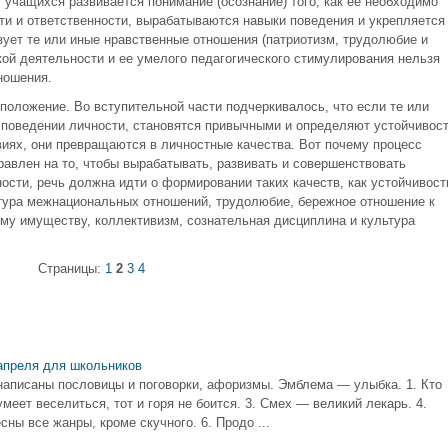
у учащихся развивается понимание (осознание) того, как ее необходимо
и и ответственности, вырабатываются навыки поведения и укрепляется
изует те или иные нравственные отношения (патриотизм, трудолюбие и
ской деятельности и ее умелого педагогического стимулирования нельзя
ношения.
положение. Во вступительной части подчеркивалось, что если те или
 поведении личности, становятся привычными и определяют устойчивос
ях, они превращаются в личностные качества. Вот почему процесс
равлен на то, чтобы вырабатывать, развивать и совершенствовать
ости, речь должна идти о формировании таких качеств, как устойчивост
ьтура межнациональных отношений, трудолюбие, бережное отношение к
у имуществу, коллективизм, сознательная дисциплина и культура
Страницы:
1
2
3
4
апреля для школьников
 написаны пословицы и поговорки, афоризмы. Эмблема — улыбка. 1. Кто
 умеет веселиться, тот и горя не боится. 3. Смех — великий лекарь. 4.
ы все жанры, кроме скучного. 6. Продо ...