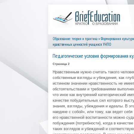
Образование: теория и практика
»
Формирования культурн
нравственных ценностей учащихся УНПО
Педагогические условия формирования к
Страница 2
Нравственным нужно считать такого человек
собственные взгляды и убеждения, как глу
истинном значении нравственность не име
обстоятельствами и требованиями выполнен
что иное как внутренний категорический им
качестве побудительных сил которого выст
знания, взгляды, убеждения и идеалы. В э
наедине с собой», или тому, как ведет себя
его нравственной воспитанности можно суди
побуждения (потребности), когда в качеств
таких взглядов и убеждений и соответству