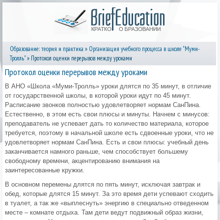
Образование: теория и практика
»
Организация учебного процесса в школе "Муми-
Тролль"
» Протокол оценки перерывов между уроками
Протокол оценки перерывов между уроками
В АНО «Школа «Муми-Тролль» уроки длятся по 35 минут, в отличие
от государственной школы, в которой уроки идут по 45 минут.
Расписание звонков полностью удовлетворяет нормам СанПина.
Естественно, в этом есть свои плюсы и минуты. Начнем с минусов:
преподаватель не успевает дать то количество материала, которое
требуется, поэтому в начальной школе есть сдвоенные уроки, что не
удовлетворяет нормам СанПина. Есть и свои плюсы: учебный день
заканчивается намного раньше, чем способствует большему
свободному времени, акцентированию внимания на
заинтересованные кружки.
В основном перемены длятся по пять минут, исключая завтрак и
обед, которые длятся 15 минут. За это время дети успевают сходить
в туалет, а так же «выплеснуть» энергию в специально отведенном
месте – комнате отдыха. Там дети ведут подвижный образ жизни,