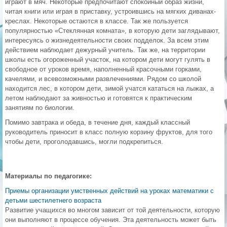
играют в мяч. Некоторые предпочитают спокойный образ жизни,
читая книги или играя в приставку, устроившись на мягких диванах-
креслах. Некоторые остаются в классе. Так же пользуется
популярностью «Стеклянная комната», в которую дети заглядывают,
интересуясь о жизнедеятельности своих подделок. За всем этим
действием наблюдает дежурный учитель. Так же, на территории
школы есть огороженный участок, на котором дети могут гулять в
свободное от уроков время, наполненный красочными горками,
качелями, и всевозможными развлечениями. Рядом со школой
находится лес, в котором дети, зимой учатся кататься на лыжах, а
летом наблюдают за живностью и готовятся к практическим
занятиям по биологии.
Помимо завтрака и обеда, в течение дня, каждый классный
руководитель приносит в класс полную корзину фруктов, для того
чтобы дети, проголодавшись, могли подкрепиться.
Материалы по педагогике:
Приемы организации умственных действий на уроках математики с
детьми шестилетнего возраста
Развитие учащихся во многом зависит от той деятельности, которую
они выполняют в процессе обучения. Эта деятельность может быть