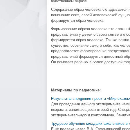
чувственном образе.
Содержание образ человека складывается не
понимание себя, своей человеческой сущно
формируется образ человека.
Формирование образа человека это сложный
представлений у детей о своей семье и о с
формируется образ человека. Так же важно
существе; осознание самого себя, как челов
предполагается формирование представлени
представлений формируется целостный обра
Он помогает ребёнку в более доступной фо
Материалы по педагогике:
Результаты внедрения проекта «Мир сказок
Для проведения данного эксперимента нами
возраста, занимающиеся второй год. Специ
эксперементальную и контрольную. Занятия 
Трудовое обучение младших школьников в к
Ещё полвека назад В.А. Сухомлинский писал