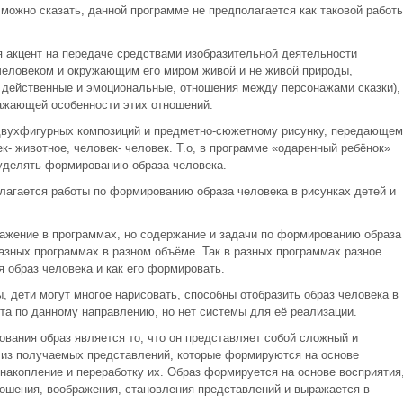
, можно сказать, данной программе не предполагается как таковой работ
 акцент на передаче средствами изобразительной деятельности
человеком и окружающим его миром живой и не живой природы,
 действенные и эмоциональные, отношения между персонажами сказки),
ажающей особенности этих отношений.
двухфигурных композиций и предметно-сюжетному рисунку, передающем
к- животное, человек- человек. Т.о, в программе «одаренный ребёнок»
уделять формированию образа человека.
олагается работы по формированию образа человека в рисунках детей и
ажение в программах, но содержание и задачи по формированию образа
азных программах в разном объёме. Так в разных программах разное
я образ человека и как его формировать.
, дети могут многое нарисовать, способны отобразить образ человека в
та по данному направлению, но нет системы для её реализации.
вания образ является то, что он представляет собой сложный и
 из получаемых представлений, которые формируются на основе
накопление и переработку их. Образ формируется на основе восприятия
ношения, воображения, становления представлений и выражается в