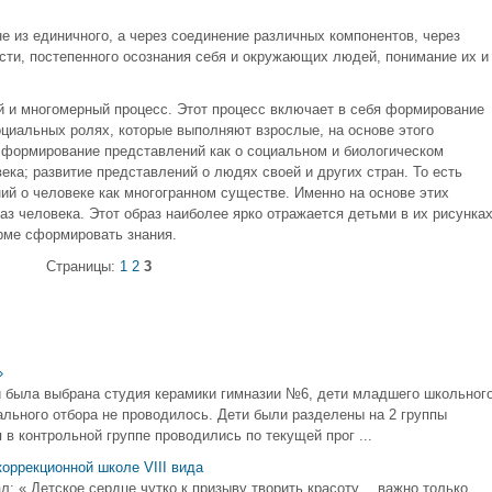
 из единичного, а через соединение различных компонентов, через
сти, постепенного осознания себя и окружающих людей, понимание их и
 и многомерный процесс. Этот процесс включает в себя формирование
оциальных ролях, которые выполняют взрослые, на основе этого
 формирование представлений как о социальном и биологическом
ека; развитие представлений о людях своей и других стран. То есть
й о человеке как многогранном существе. Именно на основе этих
з человека. Этот образ наиболее ярко отражается детьми в их рисунках
рме сформировать знания.
Страницы:
1
2
3
»
 была выбрана студия керамики гимназии №6, дети младшего школьног
ального отбора не проводилось. Дети были разделены на 2 группы
в контрольной группе проводились по текущей прог ...
оррекционной школе VIII вида
: « Детское сердце чутко к призыву творить красоту… важно только,