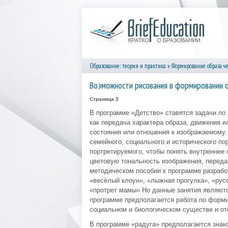
Образование: теория и практика
»
Формирование образа че
Возможности рисования в формировании 
Страница 3
В программе «Детство» ставятся задачи по
как передача характера образа, движения ил
состояния или отношения к изображаемому. 
семейного, социального и исторического по
портретируемого, чтобы понять внутреннее 
цветовую тональность изображения, переда
методическом пособии к программе разрабо
«весёлый клоун», «лыжная прогулка», «русс
«протрет мамы» Но данные занятия являютс
программе предполагается работа по форми
социальном и биологическом существе и от
В программе «радуга» предполагается знак