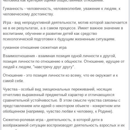
человека как критерия оценки общественных отношений.
Гуманность - человечность, человеколюбие, уважение к людям, к
человеческому достоинству.
Игра - вид непродуктивной деятельности, мотив которой заключается
не в ее результатах, а в самом процессе. Имеет важное значение в
воспитании, обучении и развитии детей как средство
психологической подготовки к будущим жизненным ситуациям.
гуманное отношение сюжетная игра
Взаимоотношения - взаимная позиция одной личности к другой,
позиция личности по отношению к общности. Отношение, идущее от
людей к людям, "навстречу друг другу".
Отношение - это позиция личности ко всему, что ее окружает и к
самой себе.
Чувства - особый вид эмоциональных переживаний, носящих
отчетливо выраженный предметный характер и отличающихся
сравнительной устойчивостью. В этом смысле чувства связаны с
представлением или идеей о некотором объекте - конкретном или
обобщенном (например, чувство любви к человеку, к Родине).
Сюжетно-ролевая игра - деятельность, в которой дети в
воображаемой ситуации воспроизводят деятельность взрослых и их