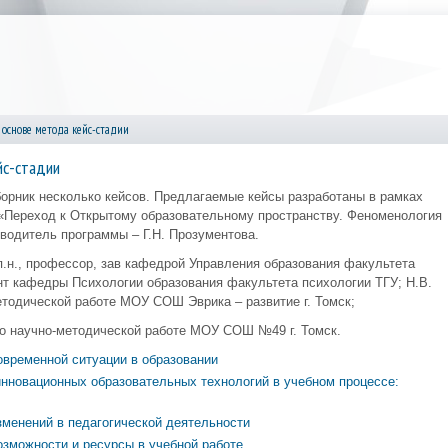
основе метода кейс-стадии
йс-стадии
борник несколько кейсов. Предлагаемые кейсы разработаны в рамках
«Переход к Открытому образовательному пространству. Феноменология
водитель программы – Г.Н. Прозументова.
.п.н., профессор, зав кафедрой Управления образования факультета
ент кафедры Психологии образования факультета психологии ТГУ; Н.В.
етодической работе МОУ СОШ Эврика – развитие г. Томск;
по научно-методической работе МОУ СОШ №49 г. Томск.
временной ситуации в образовании
нновационных образовательных технологий в учебном процессе:
менений в педагогической деятельности
озможности и ресурсы в учебной работе