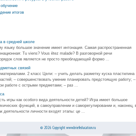
 обучение
дение итогов
а в средней школе
у языку большое значение имеет интонация. Самая распространенная
национная: Tu viens? Vous ȇtez malade? В разговорной речи
орядок слов является не просто преобладающей формо ...
едметных связей
 материалами. 2 класс Цели: – учить делать разметку куска пластилина
х частей; – совершенствовать умение планировать предстоящую работу; –
и работе с острыми предметами; – раз ...
са
сть игры как особого вида деятельности детей? Игра имеет большое
ихических функций, в самоуправлении и саморегулировании и, наконец, 
к деятельности личности входят этапы: це ...
© 2026 Copyright www.briefeducation.ru