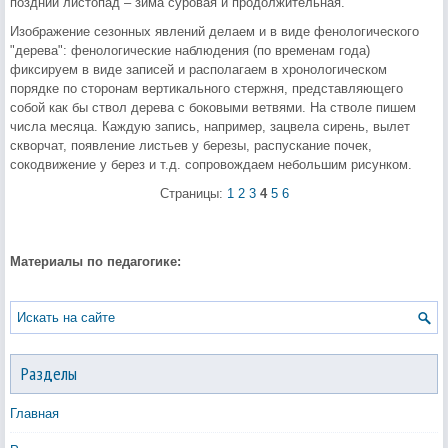
поздний листопад – зима суровая и продолжительная.
Изображение сезонных явлений делаем и в виде фенологического
"дерева": фенологические наблюдения (по временам года)
фиксируем в виде записей и располагаем в хронологическом
порядке по сторонам вертикального стержня, представляющего
собой как бы ствол дерева с боковыми ветвями. На стволе пишем
числа месяца. Каждую запись, например, зацвела сирень, вылет
скворчат, появление листьев у березы, распускание почек,
сокодвижение у берез и т.д. сопровождаем небольшим рисунком.
Страницы:
1
2
3
4
5
6
Материалы по педагогике:
Разделы
Главная