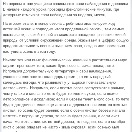
На первом этапе учащиеся записывают свои наблюдения в дневники.
В начале каждого урока проводим фенологические минутки, где
дежурные отмечают свои наблюдения за неделю, месяц.
На втором этапе, в конце сезона с ребятами анализируем ход
истекшей осени и подводим итоги проделанной работы, тем самым,
показываем, в какой тесной зависимости находится развитие живой
природы от условий окружающей среды. Указываем в цифрах общую
продолжительность осени и выясняем рано, поздно или нормально
наступила осень в этом году.
Начало тех или иных фенологических явлений в растительном мире
служит прогнозом того, каким будет осень, зима, весна, лето.
Используя дополнительную литературу и свои наблюдения,
учащиеся составляют календарь примет, то есть народный
календарь погоды, что развивает у учащихся познавательную
деятельность. Например, если листья берез распускаются раньше,
чем у ольхи и клена, то лето будет теплое и сухое, если позже -
лето холодное и дождливое; если у березы течет много сока, то лето
будет дождливое; если еще летом на деревьях появляются желтые
листья, то осень будет ранняя; если с осени листья березы начали
желтеть с верхушки дерева, то весна будет ранняя, а если лист
начал желтеть с нижних ветвей дерева, то поздняя; если в октябре
лист с берез опадает не чисто - зима суровая; если осенью был