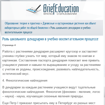
Образование: теория и практика
»
Древесные и кустарниковые растения как объект
лабораторных работ по общей биологии
» Роль школьного дендрария в учебно-
воспитательном процессе
Роль школьного дендрария в учебно-воспитательном процессе
Страница 4
Работа с растениями дендрария расширяет кругозор и заставляет
ученика глубже узнать тот мир, который ему знаком по книгам и
картинкам. Составление паспорта дендрария помогает мне привить
учащимся умения и навыки по выращиванию и уходу за растениями
с учетом их родины, происхождения; развивать наблюдательность,
эстетический вкус.
4. Фенологические наблюдения
В дендрарии за каждым растением учащиеся ведут тщательные
фенологические наблюдения. Фенология (феномен - явление, логос
– наука) - наука, изучающая сезонные явления природы.
Еще Петр I приказал присылать ему в Петербург из разных мест