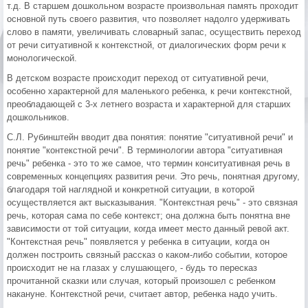
т.д. В старшем дошкольном возрасте произвольная память проходит
основной путь своего развития, что позволяет надолго удерживать
слово в памяти, увеличивать словарный запас, осуществить переход
от речи ситуативной к контекстной, от диалогических форм речи к
монологической.
В детском возрасте происходит переход от ситуативной речи,
особенно характерной для маленького ребенка, к речи контекстной,
преобладающей с 3-х летнего возраста и характерной для старших
дошкольников.
С.Л. Рубинштейн вводит два понятия: понятие "ситуативной речи" и
понятие "контекстной речи". В терминологии автора "ситуативная
речь" ребенка - это то же самое, что термин конситуативная речь в
современных концепциях развития речи. Это речь, понятная другому,
благодаря той наглядной и конкретной ситуации, в которой
осуществляется акт высказывания. "Контекстная речь" - это связная
речь, которая сама по себе контекст; она должна быть понятна вне
зависимости от той ситуации, когда имеет место данный ревой акт.
"Контекстная речь" появляется у ребенка в ситуации, когда он
должен построить связный рассказ о каком-либо событии, которое
происходит не на глазах у слушающего, - будь то пересказ
прочитанной сказки или случая, который произошел с ребенком
накануне. Контекстной речи, считает автор, ребенка надо учить.