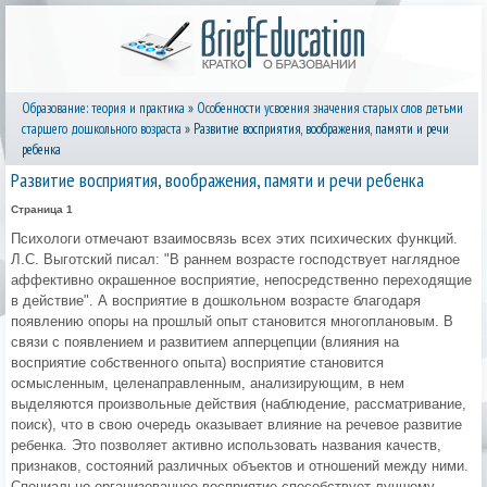
Образование: теория и практика
»
Особенности усвоения значения старых слов детьми
старшего дошкольного возраста
» Развитие восприятия, воображения, памяти и речи
ребенка
Развитие восприятия, воображения, памяти и речи ребенка
Страница 1
Психологи отмечают взаимосвязь всех этих психических функций.
Л.С. Выготский писал: "В раннем возрасте господствует наглядное
аффективно окрашенное восприятие, непосредственно переходящие
в действие". А восприятие в дошкольном возрасте благодаря
появлению опоры на прошлый опыт становится многоплановым. В
связи с появлением и развитием апперцепции (влияния на
восприятие собственного опыта) восприятие становится
осмысленным, целенаправленным, анализирующим, в нем
выделяются произвольные действия (наблюдение, рассматривание,
поиск), что в свою очередь оказывает влияние на речевое развитие
ребенка. Это позволяет активно использовать названия качеств,
признаков, состояний различных объектов и отношений между ними.
Специально организованное восприятие способствует лучшему