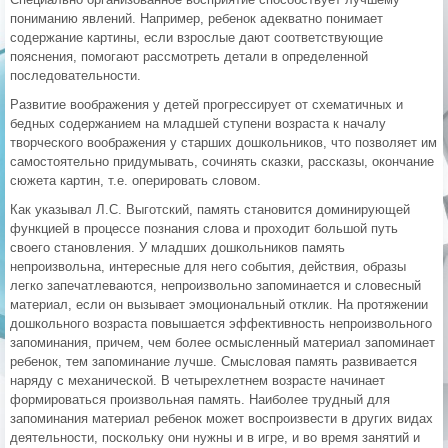
пониманию явлений. Например, ребенок адекватно понимает
содержание картины, если взрослые дают соответствующие
пояснения, помогают рассмотреть детали в определенной
последовательности.
Развитие воображения у детей прогрессирует от схематичных и
бедных содержанием на младшей ступени возраста к началу
творческого воображения у старших дошкольников, что позволяет им
самостоятельно придумывать, сочинять сказки, рассказы, окончание
сюжета картин, т.е. оперировать словом.
Как указывал Л.С. Выготский, память становится доминирующей
функцией в процессе познания слова и проходит большой путь
своего становления. У младших дошкольников память
непроизвольна, интересные для него события, действия, образы
легко запечатлеваются, непроизвольно запоминается и словесный
материал, если он вызывает эмоциональный отклик. На протяжении
дошкольного возраста повышается эффективность непроизвольного
запоминания, причем, чем более осмысленный материал запоминает
ребенок, тем запоминание лучше. Смысловая память развивается
наряду с механической. В четырехлетнем возрасте начинает
формироваться произвольная память. Наиболее трудный для
запоминания материал ребенок может воспроизвести в других видах
деятельности, поскольку они нужны и в игре, и во время занятий и