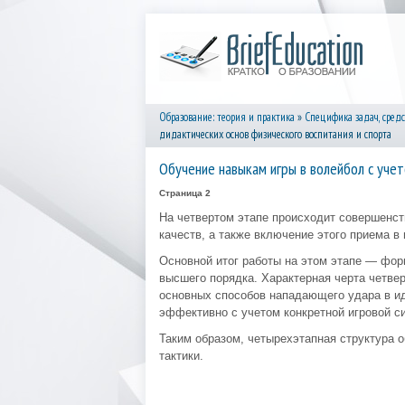
Образование: теория и практика
»
Специфика задач, средс
дидактических основ физического воспитания и спорта
Обучение навыкам игры в волейбол с учет
Страница 2
На четвертом этапе происходит совершенст
качеств, а также включение этого приема 
Основной итог работы на этом этапе — фо
высшего порядка. Характерная черта четве
основных способов нападающего удара в ид
эффективно с учетом конкретной игровой с
Таким образом, четырехэтапная структура о
тактики.