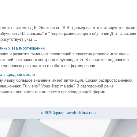
авляют системе Д.Б. Эльконина - В.В. Давыдова, что фиксируется даже 
обучения Л.В. Занкова" и "Теория развивающего обучения Д.Б. Элькони
рисутствует указ ...
анных взаимоотношений
ания и развития гуманных проявлений в сюжетно-ролевой игре очень
тателей постоянного контроля и руководства. В своих исследованиях
ределенных результатов в работе по формировани ...
а в средней школе
у языку большое значение имеет интонация. Самая распространенная
национная: Tu viens? Vous ȇtez malade? В разговорной речи
орядок слов является не просто преобладающей формо ...
© 2026 Copyright www.briefeducation.ru