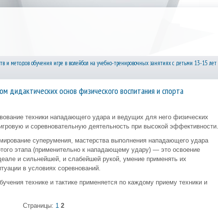
тв и методов обучения игре в волейбол на учебно-тренировочных занятиях с детьми 13-15 лет
ом дидактических основ физического воспитания и спорта
вование техники нападающего удара и ведущих для него физических
в игровую и соревновательную деятельность при высокой эффективности
рмирование суперумения, мастерства выполнения нападающего удара
ртого этапа (применительно к нападающему удару) — это освоение
еале и сильнейшей, и слабейшей рукой, умение применять их
итуации в условиях соревнований.
бучения технике и тактике применяется по каждому приему техники и
Страницы:
1
2