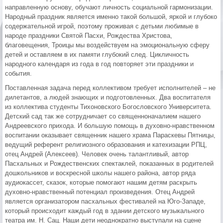
направленную основу, обучают личность социальной гармонизации.
Народный праздник является именно такой большой, яркой и глубоко
содержательной игрой, поэтому проживая с детьми любимые в
народе праздники Святой Пасхи, Рождества Христова,
благовещения, Троицы мы воздействуем на эмоциональную сферу
детей и оставляем в их памяти глубокий след. Цикличность
народного календаря из года в год повторяет эти праздники и
события.
Поставленная задача перед коллективом требует исполнителей – не
дилетантов, а людей знающих и подготовленных. Два воспитателя
из коллектива студенты Тихоновского Богословского Университета.
Детский сад так же сотрудничает со священноначалием нашего
Андреевского прихода. И большую помощь в духовно-нравственном
воспитании оказывает священник нашего храма Параскевы Пятницы,
ведущий референт религиозного образования и катехизации РПЦ,
отец Андрей (Алексеев). Человек очень талантливый, автор
Пасхальных и Рождественских спектаклей, показанных в родителей
дошкольников и воскресной школы нашего района, автор ряда
аудиокассет, сказок, которые помогают нашим детям раскрыть
духовно-нравственный потенциал произведения. Отец Андрей
является организатором пасхальных фестивалей на Юго-Западе,
который происходит каждый год в здании детского музыкального
театра им. Н. Сац. Наши дети неоднократно выступали на сцене