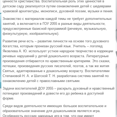
ценности христианства. Воспитательная роль этих ценностей в
детском саду реализуется путем ознакомления детей с шедеврами
храмовой архитектуры, иконописи, духовной поэзии, музыки и пения.
Знакомство с материалом каждой темы не требует дополнительных
занятий, а включается в ГОУ 2055 в разные виды деятельности,
предусмотренные базисной программой (речевую, музыкальную,
физкультурную, изобразительную).
Развитие речи есть – развитие личности на основе того духовного
богатства, которым пронизан русский язык. Учитель – логопед
Яковлева А. Ю. использует устное народное творчество в коррекции
речевых нарушений у детей дошкольного возраста. Литературные
произведения отбираются по нравственным критериям. Это сказки,
потешки, произведения русских писателей, поэтов, а так же жития
Святых, адаптированные к дошкольному возрасту. Воспитателями
Степановой Н. А. и Шатской Т. Н. разработана система занятий по
ознакомлению детей с православными святыми.
Задачи воспитателей ДОУ 2055 – раскрыть духовный и нравственный
потенциал произведений и довести его до ребенка в доступной
форме.
Среди видов деятельности имеющих большое воспитательное и
образовательное значение для дошкольников является игра.
Особенность русских народных игр в том, что они имеют