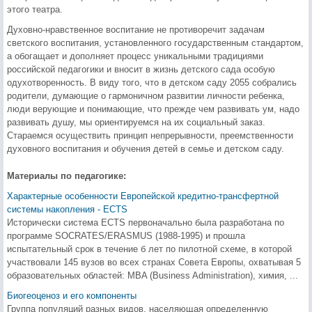
этого театра.
Духовно-нравственное воспитание не противоречит задачам
светского воспитания, установленного государственным стандартом,
а обогащает и дополняет процесс уникальными традициями
российской педагогики и вносит в жизнь детского сада особую
одухотворенность. В виду того, что в детском саду 2055 собрались
родители, думающие о гармоничном развитии личности ребенка,
люди верующие и понимающие, что прежде чем развивать ум, надо
развивать душу, мы ориентируемся на их социальный заказ.
Стараемся осуществить принцип непрерывности, преемственности
духовного воспитания и обучения детей в семье и детском саду.
Материалы по педагогике:
Характерные особенности Европейской кредитно-трансфертной
системы накопления - ECTS
Исторически система ECTS первоначально была разработана по
программе SOCRATES/ERASMUS (1988-1995) и прошла
испытательный срок в течение б лет по пилотной схеме, в которой
участвовали 145 вузов во всех странах Совета Европы, охватывая 5
образовательных областей: MBA (Business Administration), химия, ...
Биогеоценоз и его компоненты
Группа популяций разных видов, населяющая определенную