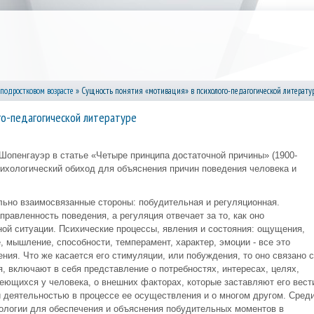
подростковом возрасте
» Сущность понятия «мотивация» в психолого-педагогической литерату
го-педагогической литературе
Шопенгауэр в статье «Четыре принципа достаточной причины» (1900-
сихологический обиход для объяснения причин поведения человека и
льно взаимосвязанные стороны: побудительная и регуляционная.
равленность поведения, а регуляция отвечает за то, как оно
ной ситуации. Психические процессы, явления и состояния: ощущения,
, мышление, способности, темперамент, характер, эмоции - все это
ния. Что же касается его стимуляции, или побуждения, то оно связано с
я, включают в себя представление о потребностях, интересах, целях,
еющихся у человека, о внешних факторах, которые заставляют его вест
 деятельностью в процессе ее осуществления и о многом другом. Сред
хологии для обеспечения и объяснения побудительных моментов в