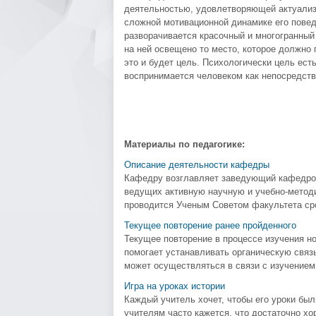
деятельностью, удовлетворяющей актуализ
сложной мотивационной динамике его повед
разворачивается красочный и многогранный 
на ней освещено то место, которое должно 
это и будет цель. Психологически цель ест
воспринимается человеком как непосредств
Материалы по педагогике:
Описание деятельности кафедры
Кафедру возглавляет заведующий кафедрой
ведущих активную научную и учебно-метод
проводится Ученым Советом факультета срок
Текущее повторение ранее пройденного
Текущее повторение в процессе изучения н
помогает устанавливать органическую свя
может осуществляться в связи с изучением 
Игра на уроках истории
Каждый учитель хочет, чтобы его уроки б
учителям часто кажется, что достаточно хо