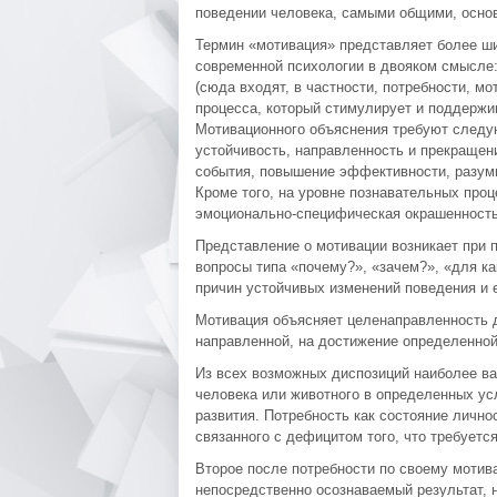
поведении человека, самыми общими, осно
Термин «мотивация» представляет более ши
современной психологии в двояком смысле
(сюда входят, в частности, потребности, мо
процесса, который стимулирует и поддержи
Мотивационного объяснения требуют следую
устойчивость, направленность и прекращен
события, повышение эффективности, разумн
Кроме того, на уровне познавательных про
эмоционально-специфическая окрашенность
Представление о мотивации возникает при п
вопросы типа «почему?», «зачем?», «для ка
причин устойчивых изменений поведения и е
Мотивация объясняет целенаправленность д
направленной, на достижение определенной
Из всех возможных диспозиций наиболее ва
человека или животного в определенных ус
развития. Потребность как состояние лично
связанного с дефицитом того, что требуется
Второе после потребности по своему мотив
непосредственно осознаваемый результат, 