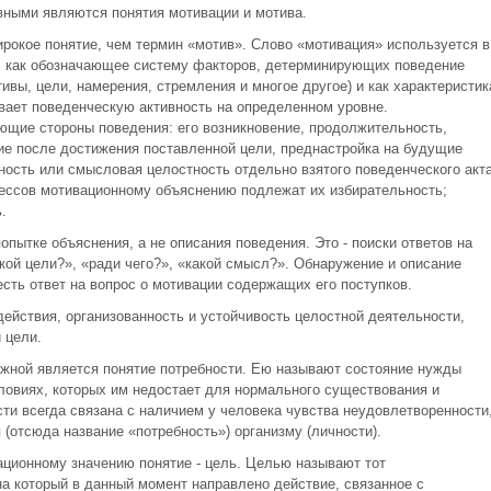
вными являются понятия мотивации и мотива.
рокое понятие, чем термин «мотив». Слово «мотивация» используется в
: как обозначающее систему факторов, детерминирующих поведение
тивы, цели, намерения, стремления и многое другое) и как характеристик
вает поведенческую активность на определенном уровне.
щие стороны поведения: его возникновение, продолжительность,
ие после достижения поставленной цели, преднастройка на будущие
ость или смысловая целостность отдельно взятого поведенческого акта
цессов мотивационному объяснению подлежат их избирательность;
.
опытке объяснения, а не описания поведения. Это - поиски ответов на
кой цели?», «ради чего?», «какой смысл?». Обнаружение и описание
сть ответ на вопрос о мотивации содержащих его поступков.
ействия, организованность и устойчивость целостной деятельности,
 цели.
жной является понятие потребности. Ею называют состояние нужды
ловиях, которых им недостает для нормального существования и
сти всегда связана с наличием у человека чувства неудовлетворенности
 (отсюда название «потребность») организму (личности).
ационному значению понятие - цель. Целью называют тот
на который в данный момент направлено действие, связанное с