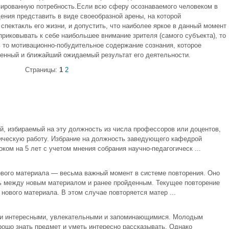
ированную потребность.Если всю сферу осознаваемого человеком в
ения представить в виде своеобразной арены, на которой
спектакль его жизни, и допустить, что наиболее яркое в данный момент
приковывать к себе наибольшее внимание зрителя (самого субъекта), то
ь то мотивационно-побудительное содержание сознания, которое
енный и ближайший ожидаемый результат его деятельности.
Страницы:
1
2
, избираемый на эту должность из числа профессоров или доцентов,
ическую работу. Избрание на должность заведующего кафедрой
ом на 5 лет с учетом мнения собрания научно-педагогическ ...
ового материала — весьма важный момент в системе повторения. Оно
зь между новым материалом и ранее пройденным. Текущее повторение
нового материала. В этом случае повторяется матер ...
ыли интересными, увлекательными и запоминающимися. Молодым
рошо знать предмет и уметь интересно рассказывать. Однако